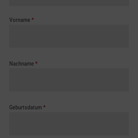
Kostenübernahme erhalten Sie bei der für Sie
zuständigen Berufsgenossenschaft oder
Vorname
*
Unfallkasse.
Nachname
*
Geburtsdatum
*