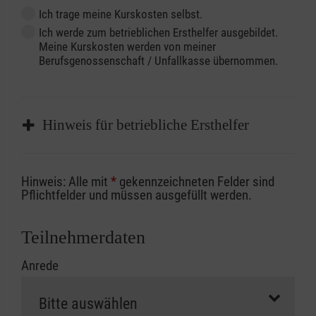
Ich trage meine Kurskosten selbst.
Ich werde zum betrieblichen Ersthelfer ausgebildet.
Meine Kurskosten werden von meiner
Berufsgenossenschaft / Unfallkasse übernommen.
Hinweis für betriebliche Ersthelfer
Sofern Sie ein Kostenübernahmeverfahren
Hinweis: Alle mit
*
gekennzeichneten Felder sind
Ihrer Berufsgenossenschaft / Unfallkasse
Pflichtfelder und müssen ausgefüllt werden.
nutzen, beachten Sie bitte, dass die
Abrechnungsunterlagen spätestens zu
Teilnehmerdaten
Kursbeginn vorliegen müssen. Andernfalls
Anrede
erfolgt eine Abrechnung der vollen Kursgebühr
als Selbstzahler.
Die notwendigen Formulare für die