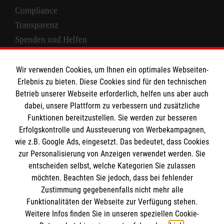
Compliance
Transparenz
Spenden und Helfen
Spendenkonto
Wir verwenden Cookies, um Ihnen ein optimales Webseiten-
Empfänger: Malteser Hilfsdienst e.V.
Erlebnis zu bieten. Diese Cookies sind für den technischen
Betrieb unserer Webseite erforderlich, helfen uns aber auch
IBAN: DE10 3706 0120 1201 2000 12
dabei, unsere Plattform zu verbessern und zusätzliche
BIC: GENODED 1PA7
Funktionen bereitzustellen. Sie werden zur besseren
Erfolgskontrolle und Aussteuerung von Werbekampagnen,
wie z.B. Google Ads, eingesetzt. Das bedeutet, dass Cookies
zur Personalisierung von Anzeigen verwendet werden. Sie
entscheiden selbst, welche Kategorien Sie zulassen
möchten. Beachten Sie jedoch, dass bei fehlender
Zustimmung gegebenenfalls nicht mehr alle
Funktionalitäten der Webseite zur Verfügung stehen.
Weitere Infos finden Sie in unseren speziellen Cookie-
Newsletter abonnieren