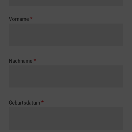
Kostenübernahme erhalten Sie bei der für Sie
zuständigen Berufsgenossenschaft oder
Vorname
*
Unfallkasse.
Nachname
*
Geburtsdatum
*