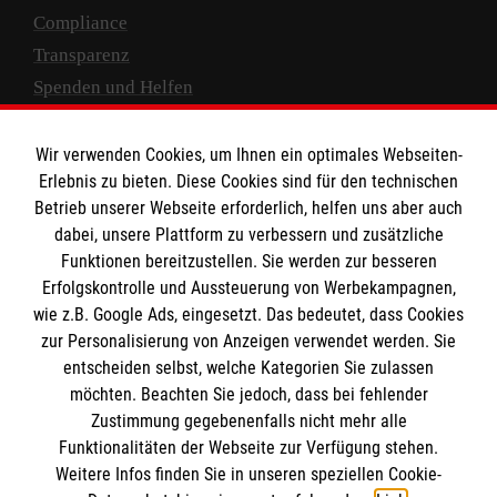
Compliance
Transparenz
Spenden und Helfen
Spendenkonto
Wir verwenden Cookies, um Ihnen ein optimales Webseiten-
Empfänger: Malteser Hilfsdienst e.V.
Erlebnis zu bieten. Diese Cookies sind für den technischen
Betrieb unserer Webseite erforderlich, helfen uns aber auch
IBAN: DE10 3706 0120 1201 2000 12
dabei, unsere Plattform zu verbessern und zusätzliche
BIC: GENODED 1PA7
Funktionen bereitzustellen. Sie werden zur besseren
Erfolgskontrolle und Aussteuerung von Werbekampagnen,
wie z.B. Google Ads, eingesetzt. Das bedeutet, dass Cookies
zur Personalisierung von Anzeigen verwendet werden. Sie
entscheiden selbst, welche Kategorien Sie zulassen
möchten. Beachten Sie jedoch, dass bei fehlender
Zustimmung gegebenenfalls nicht mehr alle
Funktionalitäten der Webseite zur Verfügung stehen.
Weitere Infos finden Sie in unseren speziellen Cookie-
Newsletter abonnieren