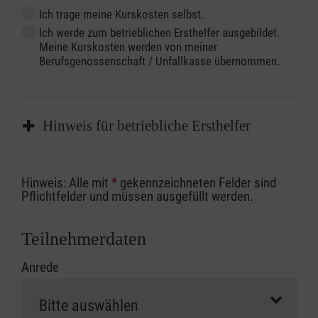
Ich trage meine Kurskosten selbst.
Ich werde zum betrieblichen Ersthelfer ausgebildet.
Meine Kurskosten werden von meiner
Berufsgenossenschaft / Unfallkasse übernommen.
Hinweis für betriebliche Ersthelfer
Sofern Sie ein Kostenübernahmeverfahren
Hinweis: Alle mit
*
gekennzeichneten Felder sind
Ihrer Berufsgenossenschaft / Unfallkasse
Pflichtfelder und müssen ausgefüllt werden.
nutzen, beachten Sie bitte, dass die
Abrechnungsunterlagen spätestens zu
Teilnehmerdaten
Kursbeginn vorliegen müssen. Andernfalls
Anrede
erfolgt eine Abrechnung der vollen Kursgebühr
als Selbstzahler.
Die notwendigen Formulare für die