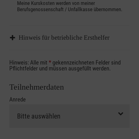
Meine Kurskosten werden von meiner
Berufsgenossenschaft / Unfallkasse übernommen.
Hinweis für betriebliche Ersthelfer
Sofern Sie ein Kostenübernahmeverfahren
Hinweis: Alle mit
*
gekennzeichneten Felder sind
Ihrer Berufsgenossenschaft / Unfallkasse
Pflichtfelder und müssen ausgefüllt werden.
nutzen, beachten Sie bitte, dass die
Abrechnungsunterlagen spätestens zu
Teilnehmerdaten
Kursbeginn vorliegen müssen. Andernfalls
Anrede
erfolgt eine Abrechnung der vollen Kursgebühr
als Selbstzahler.
Die notwendigen Formulare für die
Kostenübernahme erhalten Sie bei der für Sie
zuständigen Berufsgenossenschaft oder