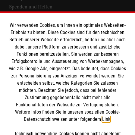
Spenden und Helfen
Spendenkonto
Wir verwenden Cookies, um Ihnen ein optimales Webseiten-
Empfänger: Malteser Hilfsdienst e.V.
Erlebnis zu bieten. Diese Cookies sind für den technischen
Betrieb unserer Webseite erforderlich, helfen uns aber auch
IBAN: DE10 3706 0120 1201 2000 12
dabei, unsere Plattform zu verbessern und zusätzliche
BIC: GENODED 1PA7
Funktionen bereitzustellen. Sie werden zur besseren
Erfolgskontrolle und Aussteuerung von Werbekampagnen,
wie z.B. Google Ads, eingesetzt. Das bedeutet, dass Cookies
zur Personalisierung von Anzeigen verwendet werden. Sie
entscheiden selbst, welche Kategorien Sie zulassen
möchten. Beachten Sie jedoch, dass bei fehlender
Zustimmung gegebenenfalls nicht mehr alle
Funktionalitäten der Webseite zur Verfügung stehen.
Weitere Infos finden Sie in unseren speziellen Cookie-
Newsletter abonnieren
Datenschutzhinweisen unter folgendem
Link
.
Technisch notwendige Cookies können nicht abgelehnt
Cookies verwalten
|
AGB
|
Impressum
|
Datenschutz
|