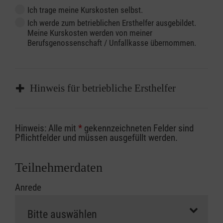
Ich trage meine Kurskosten selbst.
Ich werde zum betrieblichen Ersthelfer ausgebildet.
Meine Kurskosten werden von meiner
Berufsgenossenschaft / Unfallkasse übernommen.
Hinweis für betriebliche Ersthelfer
Sofern Sie ein Kostenübernahmeverfahren
Hinweis: Alle mit
*
gekennzeichneten Felder sind
Ihrer Berufsgenossenschaft / Unfallkasse
Pflichtfelder und müssen ausgefüllt werden.
nutzen, beachten Sie bitte, dass die
Abrechnungsunterlagen spätestens zu
Teilnehmerdaten
Kursbeginn vorliegen müssen. Andernfalls
Anrede
erfolgt eine Abrechnung der vollen Kursgebühr
als Selbstzahler.
Die notwendigen Formulare für die