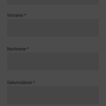
Kostenübernahme erhalten Sie bei der für Sie
zuständigen Berufsgenossenschaft oder
Vorname
*
Unfallkasse.
Nachname
*
Geburtsdatum
*