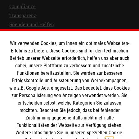
Compliance
Transparenz
Spenden und Helfen
Spendenkonto
Wir verwenden Cookies, um Ihnen ein optimales Webseiten-
Empfänger: Malteser Hilfsdienst e.V.
Erlebnis zu bieten. Diese Cookies sind für den technischen
Betrieb unserer Webseite erforderlich, helfen uns aber auch
IBAN: DE10 3706 0120 1201 2000 12
dabei, unsere Plattform zu verbessern und zusätzliche
BIC: GENODED 1PA7
Funktionen bereitzustellen. Sie werden zur besseren
Erfolgskontrolle und Aussteuerung von Werbekampagnen,
wie z.B. Google Ads, eingesetzt. Das bedeutet, dass Cookies
zur Personalisierung von Anzeigen verwendet werden. Sie
entscheiden selbst, welche Kategorien Sie zulassen
möchten. Beachten Sie jedoch, dass bei fehlender
Zustimmung gegebenenfalls nicht mehr alle
Funktionalitäten der Webseite zur Verfügung stehen.
Weitere Infos finden Sie in unseren speziellen Cookie-
Newsletter abonnieren