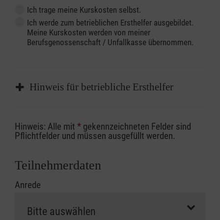
Ich trage meine Kurskosten selbst.
Ich werde zum betrieblichen Ersthelfer ausgebildet.
Meine Kurskosten werden von meiner
Berufsgenossenschaft / Unfallkasse übernommen.
Hinweis für betriebliche Ersthelfer
Sofern Sie ein Kostenübernahmeverfahren
Hinweis: Alle mit
*
gekennzeichneten Felder sind
Ihrer Berufsgenossenschaft / Unfallkasse
Pflichtfelder und müssen ausgefüllt werden.
nutzen, beachten Sie bitte, dass die
Abrechnungsunterlagen spätestens zu
Teilnehmerdaten
Kursbeginn vorliegen müssen. Andernfalls
Anrede
erfolgt eine Abrechnung der vollen Kursgebühr
als Selbstzahler.
Die notwendigen Formulare für die