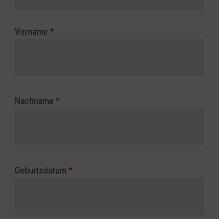
Kostenübernahme erhalten Sie bei der für Sie
zuständigen Berufsgenossenschaft oder
Vorname
*
Unfallkasse.
Nachname
*
Geburtsdatum
*