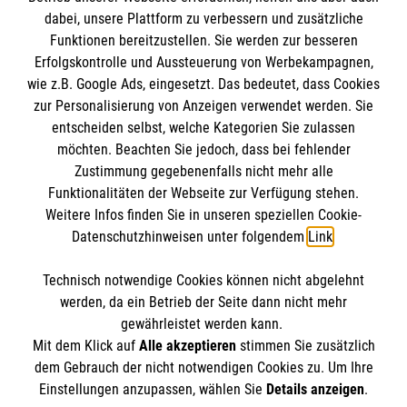
dabei, unsere Plattform zu verbessern und zusätzliche
BIC: GENODED 1PA7
Funktionen bereitzustellen. Sie werden zur besseren
Erfolgskontrolle und Aussteuerung von Werbekampagnen,
wie z.B. Google Ads, eingesetzt. Das bedeutet, dass Cookies
zur Personalisierung von Anzeigen verwendet werden. Sie
entscheiden selbst, welche Kategorien Sie zulassen
möchten. Beachten Sie jedoch, dass bei fehlender
Zustimmung gegebenenfalls nicht mehr alle
Funktionalitäten der Webseite zur Verfügung stehen.
Weitere Infos finden Sie in unseren speziellen Cookie-
Newsletter abonnieren
Datenschutzhinweisen unter folgendem
Link
.
Technisch notwendige Cookies können nicht abgelehnt
Cookies verwalten
|
AGB
|
Impressum
|
Datenschutz
|
werden, da ein Betrieb der Seite dann nicht mehr
Barrierefreiheit
|
Kontakt
|
Sharepoint
|
Mediathek
gewährleistet werden kann.
Mit dem Klick auf
Alle akzeptieren
stimmen Sie zusätzlich
dem Gebrauch der nicht notwendigen Cookies zu. Um Ihre
Einstellungen anzupassen, wählen Sie
Details anzeigen
.