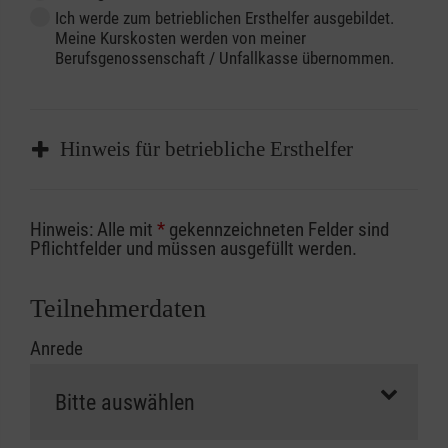
Ich werde zum betrieblichen Ersthelfer ausgebildet.
Meine Kurskosten werden von meiner
Berufsgenossenschaft / Unfallkasse übernommen.
Hinweis für betriebliche Ersthelfer
Sofern Sie ein Kostenübernahmeverfahren
Hinweis: Alle mit
*
gekennzeichneten Felder sind
Ihrer Berufsgenossenschaft / Unfallkasse
Pflichtfelder und müssen ausgefüllt werden.
nutzen, beachten Sie bitte, dass die
Abrechnungsunterlagen spätestens zu
Teilnehmerdaten
Kursbeginn vorliegen müssen. Andernfalls
Anrede
erfolgt eine Abrechnung der vollen Kursgebühr
als Selbstzahler.
Die notwendigen Formulare für die
Kostenübernahme erhalten Sie bei der für Sie