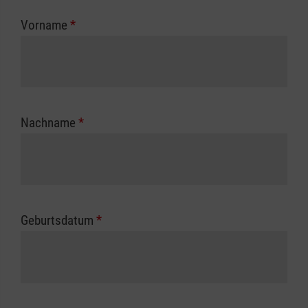
zuständigen Berufsgenossenschaft oder
Vorname
*
Unfallkasse.
Nachname
*
Geburtsdatum
*