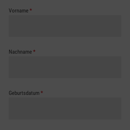
zuständigen Berufsgenossenschaft oder
Vorname
*
Unfallkasse.
Nachname
*
Geburtsdatum
*