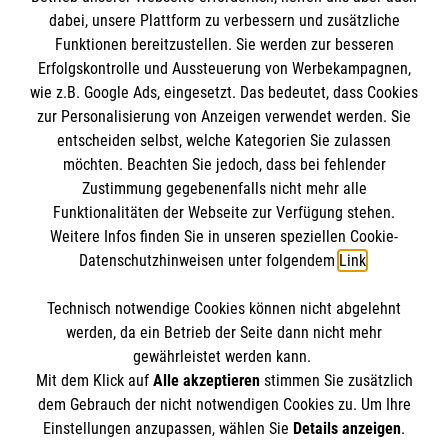
dabei, unsere Plattform zu verbessern und zusätzliche
BIC: GENODED 1PA7
Funktionen bereitzustellen. Sie werden zur besseren
Erfolgskontrolle und Aussteuerung von Werbekampagnen,
wie z.B. Google Ads, eingesetzt. Das bedeutet, dass Cookies
zur Personalisierung von Anzeigen verwendet werden. Sie
entscheiden selbst, welche Kategorien Sie zulassen
möchten. Beachten Sie jedoch, dass bei fehlender
Zustimmung gegebenenfalls nicht mehr alle
Funktionalitäten der Webseite zur Verfügung stehen.
Weitere Infos finden Sie in unseren speziellen Cookie-
Newsletter abonnieren
Datenschutzhinweisen unter folgendem
Link
.
Technisch notwendige Cookies können nicht abgelehnt
Cookies verwalten
|
AGB
|
Impressum
|
Datenschutz
|
werden, da ein Betrieb der Seite dann nicht mehr
Barrierefreiheit
|
Kontakt
|
Sharepoint
|
Mediathek
gewährleistet werden kann.
Mit dem Klick auf
Alle akzeptieren
stimmen Sie zusätzlich
dem Gebrauch der nicht notwendigen Cookies zu. Um Ihre
Einstellungen anzupassen, wählen Sie
Details anzeigen
.