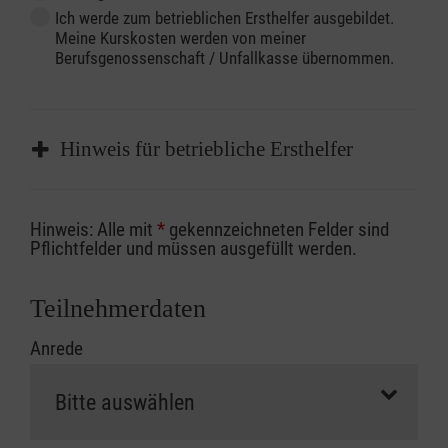
Ich werde zum betrieblichen Ersthelfer ausgebildet.
Meine Kurskosten werden von meiner
Berufsgenossenschaft / Unfallkasse übernommen.
Hinweis für betriebliche Ersthelfer
Sofern Sie ein Kostenübernahmeverfahren
Hinweis: Alle mit
*
gekennzeichneten Felder sind
Ihrer Berufsgenossenschaft / Unfallkasse
Pflichtfelder und müssen ausgefüllt werden.
nutzen, beachten Sie bitte, dass die
Abrechnungsunterlagen spätestens zu
Teilnehmerdaten
Kursbeginn vorliegen müssen. Andernfalls
Anrede
erfolgt eine Abrechnung der vollen Kursgebühr
als Selbstzahler.
Die notwendigen Formulare für die
Kostenübernahme erhalten Sie bei der für Sie