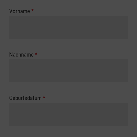
zuständigen Berufsgenossenschaft oder
Vorname
*
Unfallkasse.
Nachname
*
Geburtsdatum
*