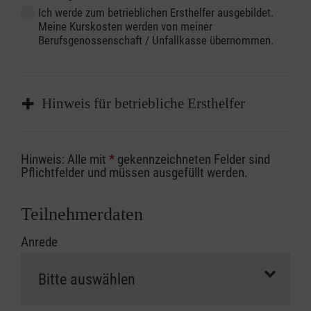
Ich werde zum betrieblichen Ersthelfer ausgebildet.
Meine Kurskosten werden von meiner
Berufsgenossenschaft / Unfallkasse übernommen.
Hinweis für betriebliche Ersthelfer
Sofern Sie ein Kostenübernahmeverfahren
Hinweis: Alle mit
*
gekennzeichneten Felder sind
Ihrer Berufsgenossenschaft / Unfallkasse
Pflichtfelder und müssen ausgefüllt werden.
nutzen, beachten Sie bitte, dass die
Abrechnungsunterlagen spätestens zu
Teilnehmerdaten
Kursbeginn vorliegen müssen. Andernfalls
Anrede
erfolgt eine Abrechnung der vollen Kursgebühr
als Selbstzahler.
Die notwendigen Formulare für die
Kostenübernahme erhalten Sie bei der für Sie