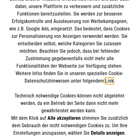
dabei, unsere Plattform zu verbessern und zusätzliche
BIC: GENODED 1PA7
Funktionen bereitzustellen. Sie werden zur besseren
Erfolgskontrolle und Aussteuerung von Werbekampagnen,
wie z.B. Google Ads, eingesetzt. Das bedeutet, dass Cookies
zur Personalisierung von Anzeigen verwendet werden. Sie
entscheiden selbst, welche Kategorien Sie zulassen
möchten. Beachten Sie jedoch, dass bei fehlender
Zustimmung gegebenenfalls nicht mehr alle
Funktionalitäten der Webseite zur Verfügung stehen.
Weitere Infos finden Sie in unseren speziellen Cookie-
Newsletter abonnieren
Datenschutzhinweisen unter folgendem
Link
.
Technisch notwendige Cookies können nicht abgelehnt
Cookies verwalten
|
AGB
|
Impressum
|
Datenschutz
|
werden, da ein Betrieb der Seite dann nicht mehr
Barrierefreiheit
|
Kontakt
|
Sharepoint
|
Mediathek
gewährleistet werden kann.
Mit dem Klick auf
Alle akzeptieren
stimmen Sie zusätzlich
dem Gebrauch der nicht notwendigen Cookies zu. Um Ihre
Einstellungen anzupassen, wählen Sie
Details anzeigen
.