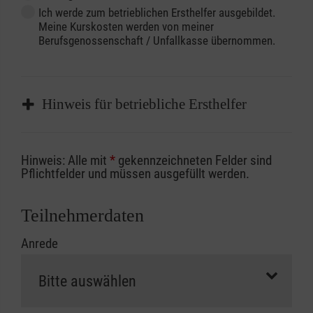
Ich werde zum betrieblichen Ersthelfer ausgebildet.
Meine Kurskosten werden von meiner
Berufsgenossenschaft / Unfallkasse übernommen.
Hinweis für betriebliche Ersthelfer
Sofern Sie ein Kostenübernahmeverfahren
Hinweis: Alle mit
*
gekennzeichneten Felder sind
Ihrer Berufsgenossenschaft / Unfallkasse
Pflichtfelder und müssen ausgefüllt werden.
nutzen, beachten Sie bitte, dass die
Abrechnungsunterlagen spätestens zu
Teilnehmerdaten
Kursbeginn vorliegen müssen. Andernfalls
Anrede
erfolgt eine Abrechnung der vollen Kursgebühr
als Selbstzahler.
Die notwendigen Formulare für die
Kostenübernahme erhalten Sie bei der für Sie