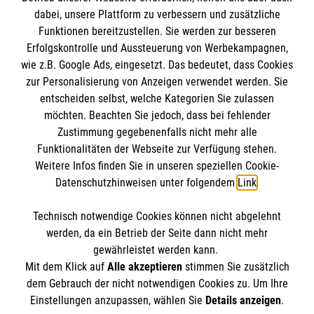
dabei, unsere Plattform zu verbessern und zusätzliche
BIC: GENODED 1PA7
Funktionen bereitzustellen. Sie werden zur besseren
Erfolgskontrolle und Aussteuerung von Werbekampagnen,
wie z.B. Google Ads, eingesetzt. Das bedeutet, dass Cookies
zur Personalisierung von Anzeigen verwendet werden. Sie
entscheiden selbst, welche Kategorien Sie zulassen
möchten. Beachten Sie jedoch, dass bei fehlender
Zustimmung gegebenenfalls nicht mehr alle
Funktionalitäten der Webseite zur Verfügung stehen.
Weitere Infos finden Sie in unseren speziellen Cookie-
Newsletter abonnieren
Datenschutzhinweisen unter folgendem
Link
.
Technisch notwendige Cookies können nicht abgelehnt
Cookies verwalten
|
AGB
|
Impressum
|
Datenschutz
|
werden, da ein Betrieb der Seite dann nicht mehr
Barrierefreiheit
|
Kontakt
|
Sharepoint
|
Mediathek
gewährleistet werden kann.
Mit dem Klick auf
Alle akzeptieren
stimmen Sie zusätzlich
dem Gebrauch der nicht notwendigen Cookies zu. Um Ihre
Einstellungen anzupassen, wählen Sie
Details anzeigen
.