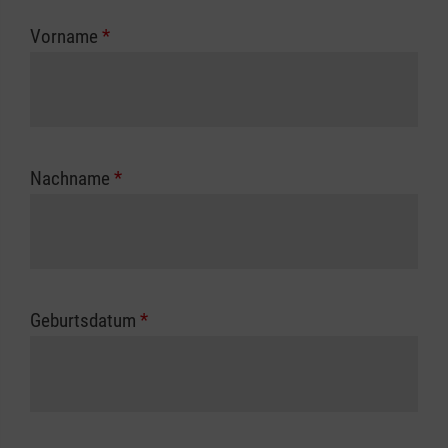
zuständigen Berufsgenossenschaft oder
Vorname
*
Unfallkasse.
Nachname
*
Geburtsdatum
*