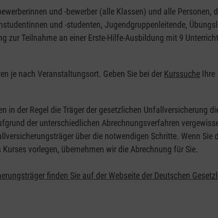
nbewerberinnen und -bewerber (alle Klassen) und alle Personen, d
zinstudentinnen und -studenten, Jugendgruppenleitende, Übungsl
ng zur Teilnahme an einer Erste-Hilfe-Ausbildung mit 9 Unterrich
eren je nach Veranstaltungsort. Geben Sie bei der
Kurssuche
Ihre
.
en in der Regel die Träger der gesetzlichen Unfallversicherung d
 Aufgrund der unterschiedlichen Abrechnungsverfahren vergewisse
allversicherungsträger über die notwendigen Schritte. Wenn Sie d
s Kurses vorlegen, übernehmen wir die Abrechnung für Sie.
herungsträger finden Sie auf der Webseite der Deutschen Gesetz