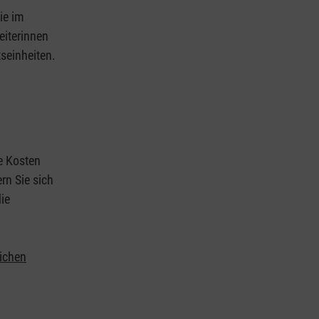
ie im
eiterinnen
tseinheiten.
ie Kosten
rn Sie sich
ie
lichen