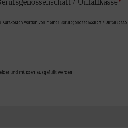
Berufsgenossenschaft / Unfallkasse
*
ine Kurskosten werden von meiner Berufsgenossenschaft / Unfallkas
fsgenossenschaft / Unfallkasse nutzen, beachten Sie bitte, da
felder und müssen ausgefüllt werden.
ng der vollen Kursgebühr als Selbstzahler.
me erhalten Sie bei der für Sie zuständigen Berufsgenossensch