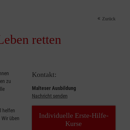
Zurück
Leben retten
önnen
Kontakt:
sen zu
Malteser Ausbildung
lle
Nachricht senden
l helfen
Individuelle Erste-Hilfe-
. Wir üben
Kurse