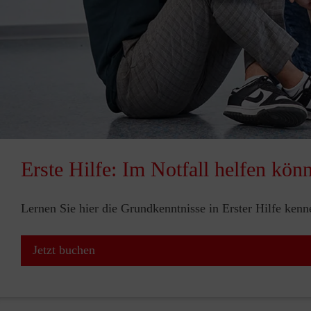
Erste Hilfe: Im Notfall helfen kön
Lernen Sie hier die Grundkenntnisse in Erster Hilfe ken
Jetzt buchen