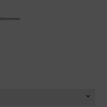
se übernommen.
ss die Abrechnungsunterlagen spätestens zu Kursbeginn
aft oder Unfallkasse.