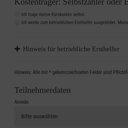
Kostenträger: Selbstzahler oder 
Ich trage meine Kurskosten selbst.
Ich werde zum betrieblichen Ersthelfer ausgebildet. Me
Hinweis für betriebliche Ersthelfer
Sofern Sie ein Kostenübernahmeverfahren Ihrer Beru
Hinweis: Alle mit
*
gekennzeichneten Felder sind Pflicht
vorliegen müssen. Andernfalls erfolgt eine Abrechnu
Die notwendigen Formulare für die Kostenübernah
Teilnehmerdaten
Anrede