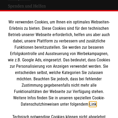
Spenden und Helfen
Spendenkonto
Wir verwenden Cookies, um Ihnen ein optimales Webseiten-
Empfänger: Malteser Hilfsdienst e.V.
Erlebnis zu bieten. Diese Cookies sind für den technischen
Betrieb unserer Webseite erforderlich, helfen uns aber auch
IBAN: DE10 3706 0120 1201 2000 12
dabei, unsere Plattform zu verbessern und zusätzliche
BIC: GENODED 1PA7
Funktionen bereitzustellen. Sie werden zur besseren
Erfolgskontrolle und Aussteuerung von Werbekampagnen,
wie z.B. Google Ads, eingesetzt. Das bedeutet, dass Cookies
zur Personalisierung von Anzeigen verwendet werden. Sie
entscheiden selbst, welche Kategorien Sie zulassen
möchten. Beachten Sie jedoch, dass bei fehlender
Zustimmung gegebenenfalls nicht mehr alle
Funktionalitäten der Webseite zur Verfügung stehen.
Weitere Infos finden Sie in unseren speziellen Cookie-
Newsletter abonnieren
Datenschutzhinweisen unter folgendem
Link
.
Technisch notwendige Cookies können nicht abgelehnt
Cookies verwalten
|
AGB
|
Impressum
|
Datenschutz
|