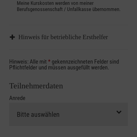
Meine Kurskosten werden von meiner
Berufsgenossenschaft / Unfallkasse übernommen.
Hinweis für betriebliche Ersthelfer
Sofern Sie ein Kostenübernahmeverfahren
Hinweis: Alle mit
*
gekennzeichneten Felder sind
Ihrer Berufsgenossenschaft / Unfallkasse
Pflichtfelder und müssen ausgefüllt werden.
nutzen, beachten Sie bitte, dass die
Abrechnungsunterlagen spätestens zu
Teilnehmerdaten
Kursbeginn vorliegen müssen. Andernfalls
Anrede
erfolgt eine Abrechnung der vollen Kursgebühr
als Selbstzahler.
Die notwendigen Formulare für die
Kostenübernahme erhalten Sie bei der für Sie
zuständigen Berufsgenossenschaft oder