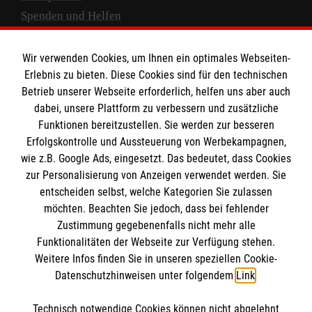
Spenden und Helfen
Spendenkonto
Wir verwenden Cookies, um Ihnen ein optimales Webseiten-
Empfänger: Malteser Hilfsdienst e.V.
Erlebnis zu bieten. Diese Cookies sind für den technischen
Betrieb unserer Webseite erforderlich, helfen uns aber auch
IBAN: DE10 3706 0120 1201 2000 12
dabei, unsere Plattform zu verbessern und zusätzliche
BIC: GENODED 1PA7
Funktionen bereitzustellen. Sie werden zur besseren
Erfolgskontrolle und Aussteuerung von Werbekampagnen,
wie z.B. Google Ads, eingesetzt. Das bedeutet, dass Cookies
zur Personalisierung von Anzeigen verwendet werden. Sie
entscheiden selbst, welche Kategorien Sie zulassen
möchten. Beachten Sie jedoch, dass bei fehlender
Zustimmung gegebenenfalls nicht mehr alle
Funktionalitäten der Webseite zur Verfügung stehen.
Weitere Infos finden Sie in unseren speziellen Cookie-
Newsletter abonnieren
Datenschutzhinweisen unter folgendem
Link
.
Technisch notwendige Cookies können nicht abgelehnt
Cookies verwalten
|
AGB
|
Impressum
|
Datenschutz
|