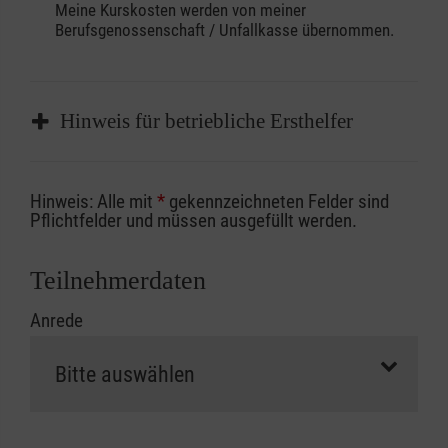
Meine Kurskosten werden von meiner
Berufsgenossenschaft / Unfallkasse übernommen.
Hinweis für betriebliche Ersthelfer
Sofern Sie ein Kostenübernahmeverfahren
Hinweis: Alle mit
*
gekennzeichneten Felder sind
Ihrer Berufsgenossenschaft / Unfallkasse
Pflichtfelder und müssen ausgefüllt werden.
nutzen, beachten Sie bitte, dass die
Abrechnungsunterlagen spätestens zu
Teilnehmerdaten
Kursbeginn vorliegen müssen. Andernfalls
Anrede
erfolgt eine Abrechnung der vollen Kursgebühr
als Selbstzahler.
Die notwendigen Formulare für die
Kostenübernahme erhalten Sie bei der für Sie
zuständigen Berufsgenossenschaft oder