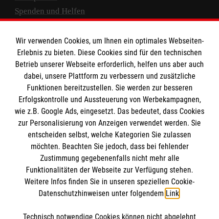
Spenden und Helfen
Spendenkonto
Wir verwenden Cookies, um Ihnen ein optimales Webseiten-
Empfänger: Malteser Hilfsdienst e.V.
Erlebnis zu bieten. Diese Cookies sind für den technischen
Betrieb unserer Webseite erforderlich, helfen uns aber auch
IBAN: DE10 3706 0120 1201 2000 12
dabei, unsere Plattform zu verbessern und zusätzliche
BIC: GENODED 1PA7
Funktionen bereitzustellen. Sie werden zur besseren
Erfolgskontrolle und Aussteuerung von Werbekampagnen,
wie z.B. Google Ads, eingesetzt. Das bedeutet, dass Cookies
zur Personalisierung von Anzeigen verwendet werden. Sie
entscheiden selbst, welche Kategorien Sie zulassen
möchten. Beachten Sie jedoch, dass bei fehlender
Zustimmung gegebenenfalls nicht mehr alle
Funktionalitäten der Webseite zur Verfügung stehen.
Weitere Infos finden Sie in unseren speziellen Cookie-
Newsletter abonnieren
Datenschutzhinweisen unter folgendem
Link
.
Technisch notwendige Cookies können nicht abgelehnt
Cookies verwalten
|
AGB
|
Impressum
|
Datenschutz
|