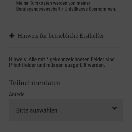
Meine Kurskosten werden von meiner
Berufsgenossenschaft / Unfallkasse übernommen.
Hinweis für betriebliche Ersthelfer
Sofern Sie ein Kostenübernahmeverfahren
Hinweis: Alle mit
*
gekennzeichneten Felder sind
Ihrer Berufsgenossenschaft / Unfallkasse
Pflichtfelder und müssen ausgefüllt werden.
nutzen, beachten Sie bitte, dass die
Abrechnungsunterlagen spätestens zu
Teilnehmerdaten
Kursbeginn vorliegen müssen. Andernfalls
Anrede
erfolgt eine Abrechnung der vollen Kursgebühr
als Selbstzahler.
Die notwendigen Formulare für die
Kostenübernahme erhalten Sie bei der für Sie
zuständigen Berufsgenossenschaft oder