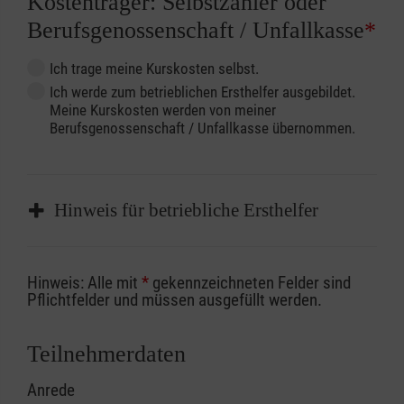
Kostenträger: Selbstzahler oder
Berufsgenossenschaft / Unfallkasse
*
Ich trage meine Kurskosten selbst.
Ich werde zum betrieblichen Ersthelfer ausgebildet.
Meine Kurskosten werden von meiner
Berufsgenossenschaft / Unfallkasse übernommen.
Hinweis für betriebliche Ersthelfer
Sofern Sie ein Kostenübernahmeverfahren
Hinweis: Alle mit
*
gekennzeichneten Felder sind
Ihrer Berufsgenossenschaft / Unfallkasse
Pflichtfelder und müssen ausgefüllt werden.
nutzen, beachten Sie bitte, dass die
Abrechnungsunterlagen spätestens zu
Teilnehmerdaten
Kursbeginn vorliegen müssen. Andernfalls
Anrede
erfolgt eine Abrechnung der vollen Kursgebühr