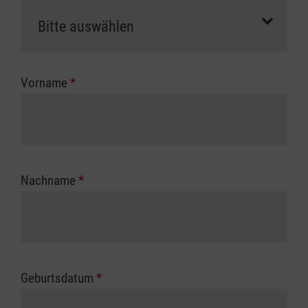
als Selbstzahler.
Die notwendigen Formulare für die
Kostenübernahme erhalten Sie bei der für Sie
zuständigen Berufsgenossenschaft oder
Vorname
*
Unfallkasse.
Nachname
*
Geburtsdatum
*