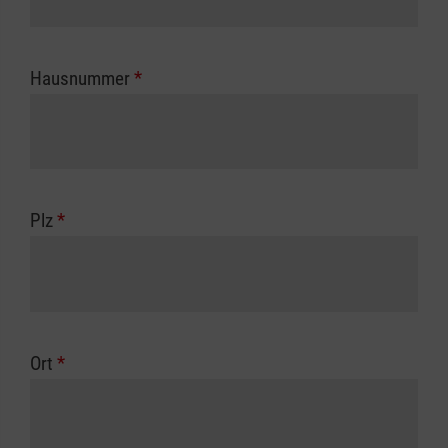
Hausnummer
*
Plz
*
Ort
*