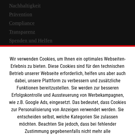
Nachhaltigkeit
Prävention
Compliance
Transparenz
Spenden und Helfen
Spendenkonto
Wir verwenden Cookies, um Ihnen ein optimales Webseiten-
Empfänger: Malteser Hilfsdienst e.V.
Erlebnis zu bieten. Diese Cookies sind für den technischen
Betrieb unserer Webseite erforderlich, helfen uns aber auch
IBAN: DE10 3706 0120 1201 2000 12
dabei, unsere Plattform zu verbessern und zusätzliche
BIC: GENODED 1PA7
Funktionen bereitzustellen. Sie werden zur besseren
Erfolgskontrolle und Aussteuerung von Werbekampagnen,
wie z.B. Google Ads, eingesetzt. Das bedeutet, dass Cookies
zur Personalisierung von Anzeigen verwendet werden. Sie
entscheiden selbst, welche Kategorien Sie zulassen
möchten. Beachten Sie jedoch, dass bei fehlender
Zustimmung gegebenenfalls nicht mehr alle