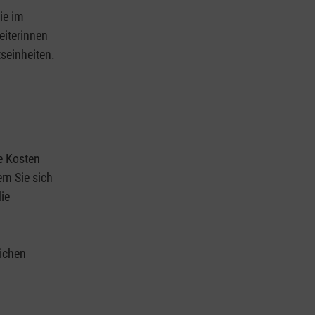
ie im
eiterinnen
tseinheiten.
ie Kosten
rn Sie sich
ie
lichen