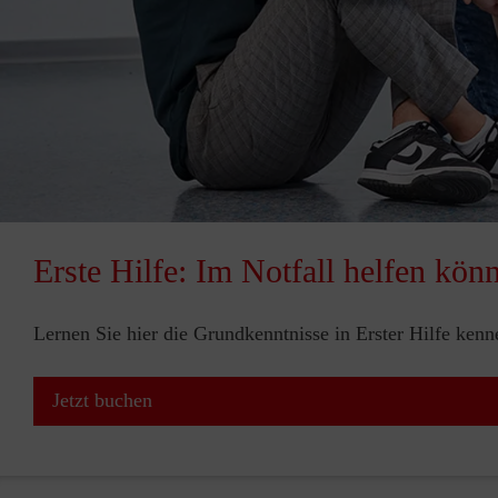
Erste Hilfe: Im Notfall helfen kön
Lernen Sie hier die Grundkenntnisse in Erster Hilfe ken
Jetzt buchen