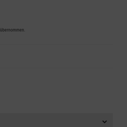
se übernommen.
ss die Abrechnungsunterlagen spätestens zu Kursbeginn
aft oder Unfallkasse.