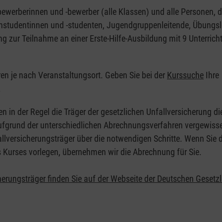
nbewerberinnen und -bewerber (alle Klassen) und alle Personen, d
zinstudentinnen und -studenten, Jugendgruppenleitende, Übungsl
ng zur Teilnahme an einer Erste-Hilfe-Ausbildung mit 9 Unterrich
eren je nach Veranstaltungsort. Geben Sie bei der
Kurssuche
Ihre
.
en in der Regel die Träger der gesetzlichen Unfallversicherung d
 Aufgrund der unterschiedlichen Abrechnungsverfahren vergewisse
allversicherungsträger über die notwendigen Schritte. Wenn Sie d
s Kurses vorlegen, übernehmen wir die Abrechnung für Sie.
herungsträger finden Sie auf der Webseite der Deutschen Gesetz