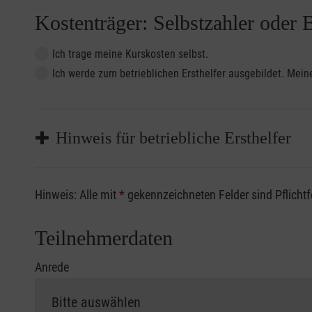
Kostenträger: Selbstzahler oder 
Ich trage meine Kurskosten selbst.
Ich werde zum betrieblichen Ersthelfer ausgebildet. Me
Hinweis für betriebliche Ersthelfer
Sofern Sie ein Kostenübernahmeverfahren Ihrer Beru
Hinweis: Alle mit
*
gekennzeichneten Felder sind Pflicht
vorliegen müssen. Andernfalls erfolgt eine Abrechnu
Die notwendigen Formulare für die Kostenübernah
Teilnehmerdaten
Anrede