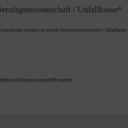
Berufsgenossenschaft / Unfallkasse
*
ine Kurskosten werden von meiner Berufsgenossenschaft / Unfallkas
fsgenossenschaft / Unfallkasse nutzen, beachten Sie bitte, da
felder und müssen ausgefüllt werden.
ng der vollen Kursgebühr als Selbstzahler.
me erhalten Sie bei der für Sie zuständigen Berufsgenossensch