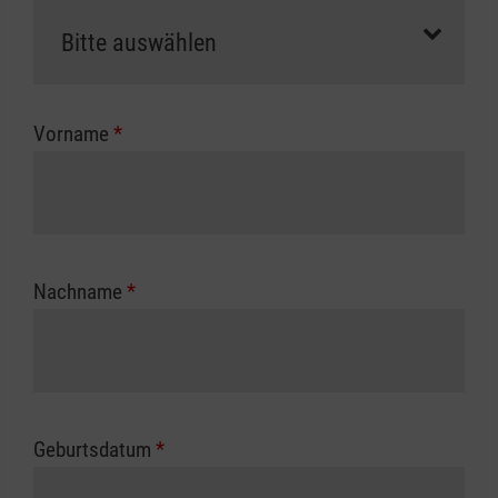
als Selbstzahler.
Die notwendigen Formulare für die
Kostenübernahme erhalten Sie bei der für Sie
zuständigen Berufsgenossenschaft oder
Vorname
*
Unfallkasse.
Nachname
*
Geburtsdatum
*