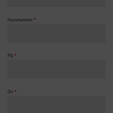
Hausnummer
*
Plz
*
Ort
*