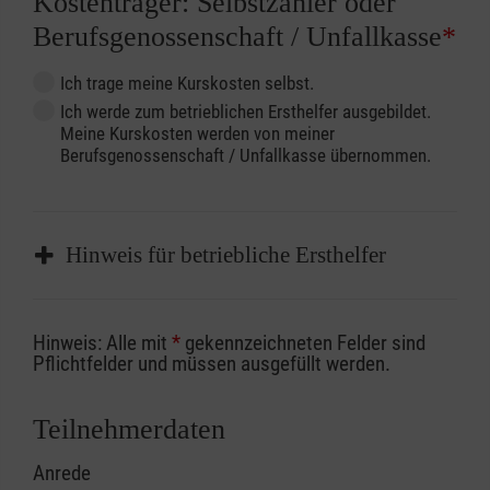
Kostenträger: Selbstzahler oder
Berufsgenossenschaft / Unfallkasse
*
Ich trage meine Kurskosten selbst.
Ich werde zum betrieblichen Ersthelfer ausgebildet.
Meine Kurskosten werden von meiner
Berufsgenossenschaft / Unfallkasse übernommen.
Hinweis für betriebliche Ersthelfer
Sofern Sie ein Kostenübernahmeverfahren
Hinweis: Alle mit
*
gekennzeichneten Felder sind
Ihrer Berufsgenossenschaft / Unfallkasse
Pflichtfelder und müssen ausgefüllt werden.
nutzen, beachten Sie bitte, dass die
Abrechnungsunterlagen spätestens zu
Teilnehmerdaten
Kursbeginn vorliegen müssen. Andernfalls
Anrede
erfolgt eine Abrechnung der vollen Kursgebühr