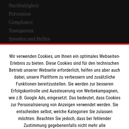
Nachhaltigkeit
Prävention
Compliance
Transparenz
Spenden und Helfen
Spendenkonto
Wir verwenden Cookies, um Ihnen ein optimales Webseiten-
Empfänger: Malteser Hilfsdienst e.V.
Erlebnis zu bieten. Diese Cookies sind für den technischen
Betrieb unserer Webseite erforderlich, helfen uns aber auch
IBAN: DE10 3706 0120 1201 2000 12
dabei, unsere Plattform zu verbessern und zusätzliche
BIC: GENODED 1PA7
Funktionen bereitzustellen. Sie werden zur besseren
Erfolgskontrolle und Aussteuerung von Werbekampagnen,
wie z.B. Google Ads, eingesetzt. Das bedeutet, dass Cookies
zur Personalisierung von Anzeigen verwendet werden. Sie
entscheiden selbst, welche Kategorien Sie zulassen
möchten. Beachten Sie jedoch, dass bei fehlender
Zustimmung gegebenenfalls nicht mehr alle