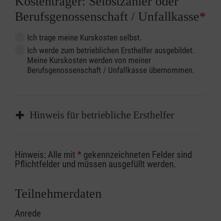
Kostenträger: Selbstzahler oder
Berufsgenossenschaft / Unfallkasse
*
Ich trage meine Kurskosten selbst.
Ich werde zum betrieblichen Ersthelfer ausgebildet.
Meine Kurskosten werden von meiner
Berufsgenossenschaft / Unfallkasse übernommen.
Hinweis für betriebliche Ersthelfer
Sofern Sie ein Kostenübernahmeverfahren
Hinweis: Alle mit
*
gekennzeichneten Felder sind
Ihrer Berufsgenossenschaft / Unfallkasse
Pflichtfelder und müssen ausgefüllt werden.
nutzen, beachten Sie bitte, dass die
Abrechnungsunterlagen spätestens zu
Teilnehmerdaten
Kursbeginn vorliegen müssen. Andernfalls
Anrede
erfolgt eine Abrechnung der vollen Kursgebühr