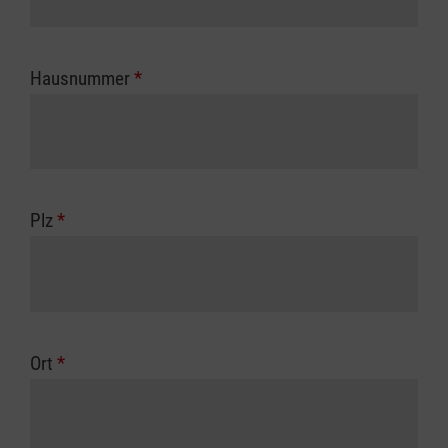
Hausnummer
*
Plz
*
Ort
*