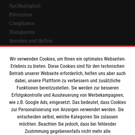
Nachhaltigkeit
Prävention
Compliance
Transparenz
Spenden und Helfen
Spendenkonto
Wir verwenden Cookies, um Ihnen ein optimales Webseiten-
Empfänger: Malteser Hilfsdienst e.V.
Erlebnis zu bieten. Diese Cookies sind für den technischen
Betrieb unserer Webseite erforderlich, helfen uns aber auch
IBAN: DE10 3706 0120 1201 2000 12
dabei, unsere Plattform zu verbessern und zusätzliche
BIC: GENODED 1PA7
Funktionen bereitzustellen. Sie werden zur besseren
Erfolgskontrolle und Aussteuerung von Werbekampagnen,
wie z.B. Google Ads, eingesetzt. Das bedeutet, dass Cookies
zur Personalisierung von Anzeigen verwendet werden. Sie
entscheiden selbst, welche Kategorien Sie zulassen
möchten. Beachten Sie jedoch, dass bei fehlender
Zustimmung gegebenenfalls nicht mehr alle