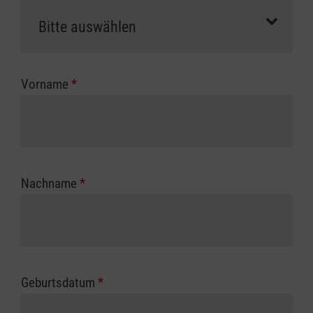
als Selbstzahler.
Die notwendigen Formulare für die
Kostenübernahme erhalten Sie bei der für Sie
zuständigen Berufsgenossenschaft oder
Vorname
*
Unfallkasse.
Nachname
*
Geburtsdatum
*