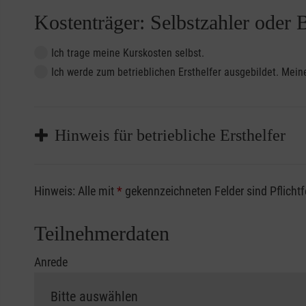
Kostenträger: Selbstzahler oder 
Ich trage meine Kurskosten selbst.
Ich werde zum betrieblichen Ersthelfer ausgebildet. Me
Hinweis für betriebliche Ersthelfer
Sofern Sie ein Kostenübernahmeverfahren Ihrer Beru
Hinweis: Alle mit
*
gekennzeichneten Felder sind Pflicht
vorliegen müssen. Andernfalls erfolgt eine Abrechnu
Die notwendigen Formulare für die Kostenübernah
Teilnehmerdaten
Anrede