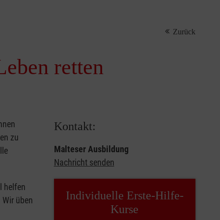
Zurück
Leben retten
önnen
Kontakt:
sen zu
Malteser Ausbildung
lle
Nachricht senden
l helfen
Individuelle Erste-Hilfe-
. Wir üben
Kurse