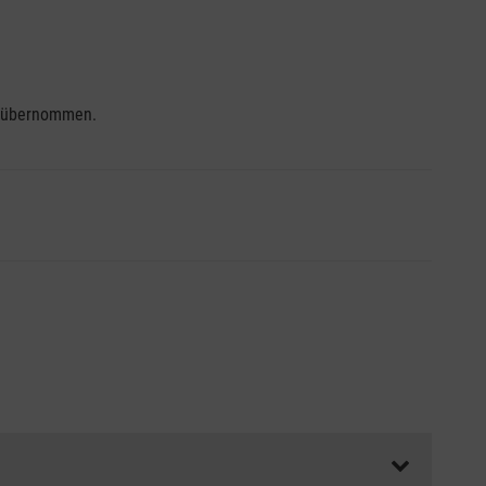
se übernommen.
ss die Abrechnungsunterlagen spätestens zu Kursbeginn
aft oder Unfallkasse.