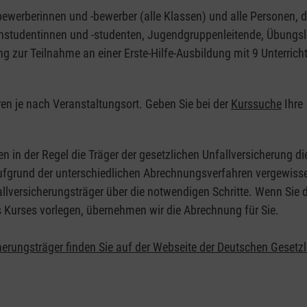
nbewerberinnen und -bewerber (alle Klassen) und alle Personen, d
zinstudentinnen und -studenten, Jugendgruppenleitende, Übungsl
ng zur Teilnahme an einer Erste-Hilfe-Ausbildung mit 9 Unterrich
eren je nach Veranstaltungsort. Geben Sie bei der
Kurssuche
Ihre
.
en in der Regel die Träger der gesetzlichen Unfallversicherung d
 Aufgrund der unterschiedlichen Abrechnungsverfahren vergewisse
allversicherungsträger über die notwendigen Schritte. Wenn Sie d
s Kurses vorlegen, übernehmen wir die Abrechnung für Sie.
herungsträger finden Sie auf der Webseite der Deutschen Gesetz