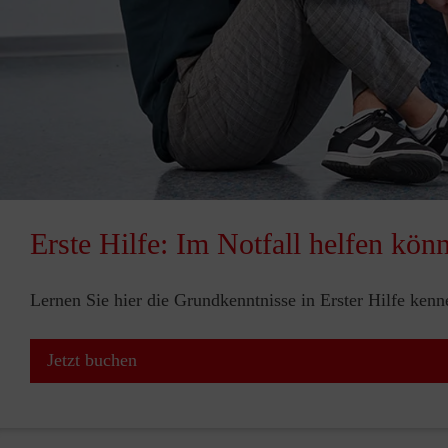
Erste Hilfe: Im Notfall helfen kön
Lernen Sie hier die Grundkenntnisse in Erster Hilfe ken
Jetzt buchen