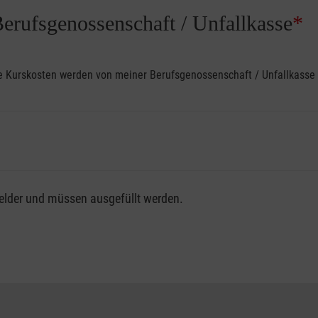
Berufsgenossenschaft / Unfallkasse
*
ine Kurskosten werden von meiner Berufsgenossenschaft / Unfallkas
fsgenossenschaft / Unfallkasse nutzen, beachten Sie bitte, da
felder und müssen ausgefüllt werden.
ng der vollen Kursgebühr als Selbstzahler.
me erhalten Sie bei der für Sie zuständigen Berufsgenossensch