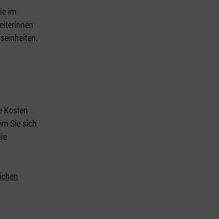
ie im
eiterinnen
tseinheiten.
ie Kosten
rn Sie sich
ie
lichen