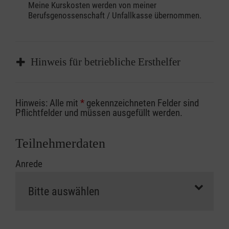
Meine Kurskosten werden von meiner
Berufsgenossenschaft / Unfallkasse übernommen.
Hinweis für betriebliche Ersthelfer
Sofern Sie ein Kostenübernahmeverfahren
Hinweis: Alle mit
*
gekennzeichneten Felder sind
Ihrer Berufsgenossenschaft / Unfallkasse
Pflichtfelder und müssen ausgefüllt werden.
nutzen, beachten Sie bitte, dass die
Abrechnungsunterlagen spätestens zu
Teilnehmerdaten
Kursbeginn vorliegen müssen. Andernfalls
Anrede
erfolgt eine Abrechnung der vollen Kursgebühr
als Selbstzahler.
Die notwendigen Formulare für die
Kostenübernahme erhalten Sie bei der für Sie
zuständigen Berufsgenossenschaft oder