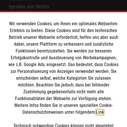
Spenden und Helfen
Spendenkonto
Wir verwenden Cookies, um Ihnen ein optimales Webseiten-
Empfänger: Malteser Hilfsdienst e.V.
Erlebnis zu bieten. Diese Cookies sind für den technischen
Betrieb unserer Webseite erforderlich, helfen uns aber auch
IBAN: DE10 3706 0120 1201 2000 12
dabei, unsere Plattform zu verbessern und zusätzliche
BIC: GENODED 1PA7
Funktionen bereitzustellen. Sie werden zur besseren
Erfolgskontrolle und Aussteuerung von Werbekampagnen,
wie z.B. Google Ads, eingesetzt. Das bedeutet, dass Cookies
zur Personalisierung von Anzeigen verwendet werden. Sie
entscheiden selbst, welche Kategorien Sie zulassen
möchten. Beachten Sie jedoch, dass bei fehlender
Zustimmung gegebenenfalls nicht mehr alle
Funktionalitäten der Webseite zur Verfügung stehen.
Weitere Infos finden Sie in unseren speziellen Cookie-
Newsletter abonnieren
Datenschutzhinweisen unter folgendem
Link
.
Technisch notwendige Cookies können nicht abgelehnt
Cookies verwalten
|
AGB
|
Impressum
|
Datenschutz
|