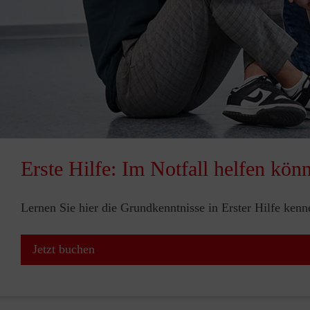
Erste Hilfe: Im Notfall helfen kön
Lernen Sie hier die Grundkenntnisse in Erster Hilfe ken
Jetzt buchen