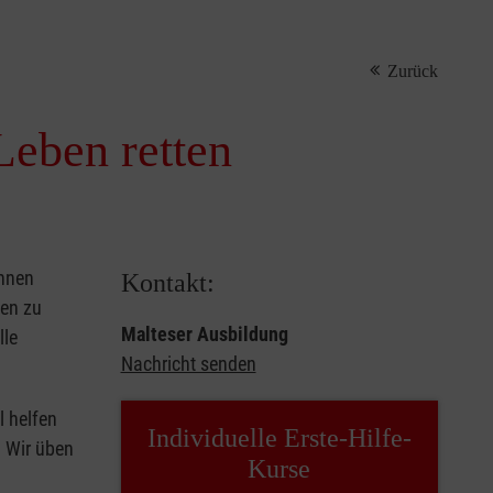
Zurück
Leben retten
önnen
Kontakt:
sen zu
Malteser Ausbildung
lle
Nachricht senden
l helfen
Individuelle Erste-Hilfe-
. Wir üben
Kurse