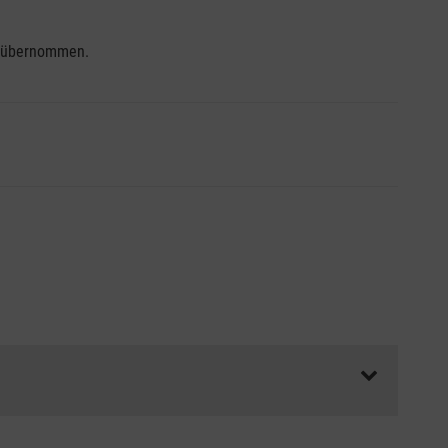
se übernommen.
ss die Abrechnungsunterlagen spätestens zu Kursbeginn
aft oder Unfallkasse.