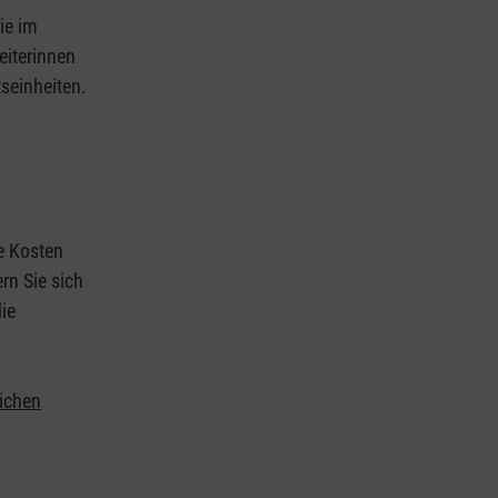
ie im
eiterinnen
tseinheiten.
ie Kosten
rn Sie sich
ie
lichen