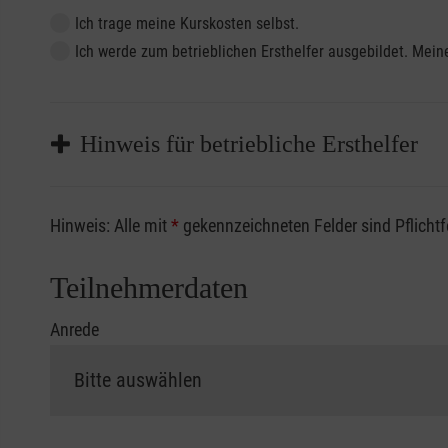
Ich trage meine Kurskosten selbst.
Ich werde zum betrieblichen Ersthelfer ausgebildet. Me
Hinweis für betriebliche Ersthelfer
Sofern Sie ein Kostenübernahmeverfahren Ihrer Beru
Hinweis: Alle mit
*
gekennzeichneten Felder sind Pflicht
vorliegen müssen. Andernfalls erfolgt eine Abrechnu
Die notwendigen Formulare für die Kostenübernah
Teilnehmerdaten
Anrede