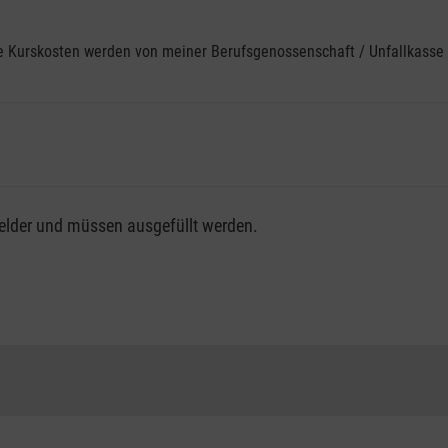
ine Kurskosten werden von meiner Berufsgenossenschaft / Unfallkas
fsgenossenschaft / Unfallkasse nutzen, beachten Sie bitte, da
felder und müssen ausgefüllt werden.
ng der vollen Kursgebühr als Selbstzahler.
me erhalten Sie bei der für Sie zuständigen Berufsgenossensch