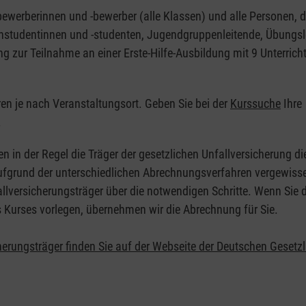
nbewerberinnen und -bewerber (alle Klassen) und alle Personen, d
zinstudentinnen und -studenten, Jugendgruppenleitende, Übungsl
ng zur Teilnahme an einer Erste-Hilfe-Ausbildung mit 9 Unterrich
eren je nach Veranstaltungsort. Geben Sie bei der
Kurssuche
Ihre
.
en in der Regel die Träger der gesetzlichen Unfallversicherung d
 Aufgrund der unterschiedlichen Abrechnungsverfahren vergewisse
allversicherungsträger über die notwendigen Schritte. Wenn Sie d
s Kurses vorlegen, übernehmen wir die Abrechnung für Sie.
herungsträger finden Sie auf der Webseite der Deutschen Gesetz