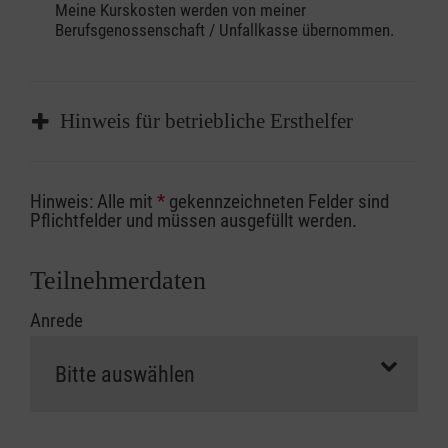
Meine Kurskosten werden von meiner
Berufsgenossenschaft / Unfallkasse übernommen.
Hinweis für betriebliche Ersthelfer
Sofern Sie ein Kostenübernahmeverfahren
Hinweis: Alle mit
*
gekennzeichneten Felder sind
Ihrer Berufsgenossenschaft / Unfallkasse
Pflichtfelder und müssen ausgefüllt werden.
nutzen, beachten Sie bitte, dass die
Abrechnungsunterlagen spätestens zu
Teilnehmerdaten
Kursbeginn vorliegen müssen. Andernfalls
Anrede
erfolgt eine Abrechnung der vollen Kursgebühr
als Selbstzahler.
Die notwendigen Formulare für die
Kostenübernahme erhalten Sie bei der für Sie
zuständigen Berufsgenossenschaft oder