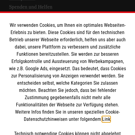
Spenden und Helfen
Spendenkonto
Wir verwenden Cookies, um Ihnen ein optimales Webseiten-
Empfänger: Malteser Hilfsdienst e.V.
Erlebnis zu bieten. Diese Cookies sind für den technischen
Betrieb unserer Webseite erforderlich, helfen uns aber auch
IBAN: DE10 3706 0120 1201 2000 12
dabei, unsere Plattform zu verbessern und zusätzliche
BIC: GENODED 1PA7
Funktionen bereitzustellen. Sie werden zur besseren
Erfolgskontrolle und Aussteuerung von Werbekampagnen,
wie z.B. Google Ads, eingesetzt. Das bedeutet, dass Cookies
zur Personalisierung von Anzeigen verwendet werden. Sie
entscheiden selbst, welche Kategorien Sie zulassen
möchten. Beachten Sie jedoch, dass bei fehlender
Zustimmung gegebenenfalls nicht mehr alle
Funktionalitäten der Webseite zur Verfügung stehen.
Weitere Infos finden Sie in unseren speziellen Cookie-
Newsletter abonnieren
Datenschutzhinweisen unter folgendem
Link
.
Technisch notwendige Cookies können nicht abgelehnt
Cookies verwalten
|
AGB
|
Impressum
|
Datenschutz
|