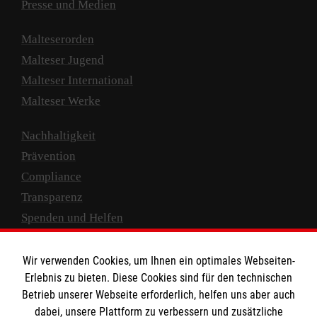
Presse und Medien
Malteserorden
Malteser Jugend
Malteser International
Malteser Werke
Nachhaltigkeit
Prävention
Compliance
Transparenz
Spenden und Helfen
Spendenkonto
Wir verwenden Cookies, um Ihnen ein optimales Webseiten-
Empfänger: Malteser Hilfsdienst e.V.
Erlebnis zu bieten. Diese Cookies sind für den technischen
Betrieb unserer Webseite erforderlich, helfen uns aber auch
IBAN: DE10 3706 0120 1201 2000 12
dabei, unsere Plattform zu verbessern und zusätzliche
BIC: GENODED 1PA7