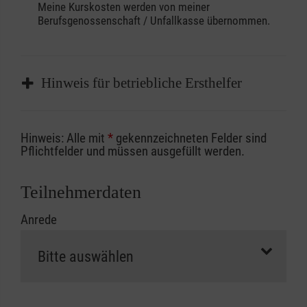
Meine Kurskosten werden von meiner
Berufsgenossenschaft / Unfallkasse übernommen.
Hinweis für betriebliche Ersthelfer
Sofern Sie ein Kostenübernahmeverfahren
Hinweis: Alle mit
*
gekennzeichneten Felder sind
Ihrer Berufsgenossenschaft / Unfallkasse
Pflichtfelder und müssen ausgefüllt werden.
nutzen, beachten Sie bitte, dass die
Abrechnungsunterlagen spätestens zu
Teilnehmerdaten
Kursbeginn vorliegen müssen. Andernfalls
Anrede
erfolgt eine Abrechnung der vollen Kursgebühr
als Selbstzahler.
Die notwendigen Formulare für die
Kostenübernahme erhalten Sie bei der für Sie
zuständigen Berufsgenossenschaft oder