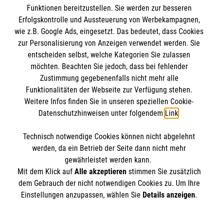
Funktionen bereitzustellen. Sie werden zur besseren
Erfolgskontrolle und Aussteuerung von Werbekampagnen,
wie z.B. Google Ads, eingesetzt. Das bedeutet, dass Cookies
zur Personalisierung von Anzeigen verwendet werden. Sie
entscheiden selbst, welche Kategorien Sie zulassen
möchten. Beachten Sie jedoch, dass bei fehlender
Zustimmung gegebenenfalls nicht mehr alle
Funktionalitäten der Webseite zur Verfügung stehen.
Weitere Infos finden Sie in unseren speziellen Cookie-
Newsletter abonnieren
Datenschutzhinweisen unter folgendem
Link
.
Technisch notwendige Cookies können nicht abgelehnt
Cookies verwalten
|
AGB
|
Impressum
|
Datenschutz
|
werden, da ein Betrieb der Seite dann nicht mehr
Barrierefreiheit
|
Kontakt
|
Sharepoint
|
Mediathek
gewährleistet werden kann.
Mit dem Klick auf
Alle akzeptieren
stimmen Sie zusätzlich
dem Gebrauch der nicht notwendigen Cookies zu. Um Ihre
Einstellungen anzupassen, wählen Sie
Details anzeigen
.