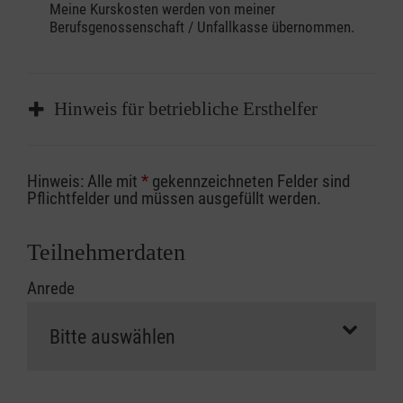
Meine Kurskosten werden von meiner
Berufsgenossenschaft / Unfallkasse übernommen.
Hinweis für betriebliche Ersthelfer
Sofern Sie ein Kostenübernahmeverfahren
Hinweis: Alle mit
*
gekennzeichneten Felder sind
Ihrer Berufsgenossenschaft / Unfallkasse
Pflichtfelder und müssen ausgefüllt werden.
nutzen, beachten Sie bitte, dass die
Abrechnungsunterlagen spätestens zu
Teilnehmerdaten
Kursbeginn vorliegen müssen. Andernfalls
Anrede
erfolgt eine Abrechnung der vollen Kursgebühr
als Selbstzahler.
Die notwendigen Formulare für die
Kostenübernahme erhalten Sie bei der für Sie
zuständigen Berufsgenossenschaft oder