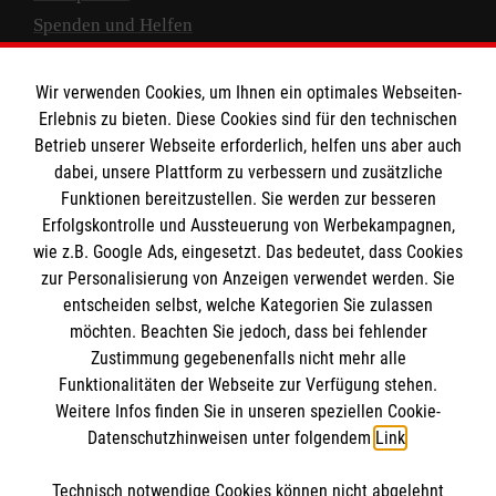
Spenden und Helfen
Spendenkonto
Wir verwenden Cookies, um Ihnen ein optimales Webseiten-
Empfänger: Malteser Hilfsdienst e.V.
Erlebnis zu bieten. Diese Cookies sind für den technischen
Betrieb unserer Webseite erforderlich, helfen uns aber auch
IBAN: DE10 3706 0120 1201 2000 12
dabei, unsere Plattform zu verbessern und zusätzliche
BIC: GENODED 1PA7
Funktionen bereitzustellen. Sie werden zur besseren
Erfolgskontrolle und Aussteuerung von Werbekampagnen,
wie z.B. Google Ads, eingesetzt. Das bedeutet, dass Cookies
zur Personalisierung von Anzeigen verwendet werden. Sie
entscheiden selbst, welche Kategorien Sie zulassen
möchten. Beachten Sie jedoch, dass bei fehlender
Zustimmung gegebenenfalls nicht mehr alle
Funktionalitäten der Webseite zur Verfügung stehen.
Weitere Infos finden Sie in unseren speziellen Cookie-
Newsletter abonnieren
Datenschutzhinweisen unter folgendem
Link
.
Technisch notwendige Cookies können nicht abgelehnt
Cookies verwalten
|
AGB
|
Impressum
|
Datenschutz
|