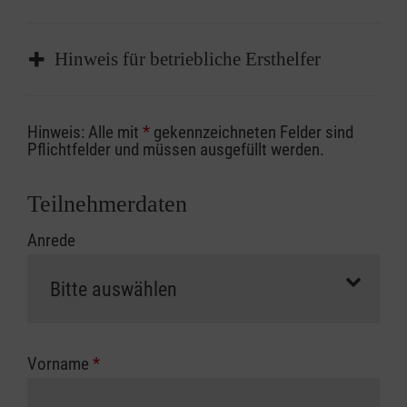
Hinweis für betriebliche Ersthelfer
Sofern Sie ein Kostenübernahmeverfahren
Hinweis: Alle mit
*
gekennzeichneten Felder sind
Ihrer Berufsgenossenschaft / Unfallkasse
Pflichtfelder und müssen ausgefüllt werden.
nutzen, beachten Sie bitte, dass die
Abrechnungsunterlagen spätestens zu
Teilnehmerdaten
Kursbeginn vorliegen müssen. Andernfalls
Anrede
erfolgt eine Abrechnung der vollen Kursgebühr
als Selbstzahler.
Die notwendigen Formulare für die
Kostenübernahme erhalten Sie bei der für Sie
zuständigen Berufsgenossenschaft oder
Vorname
*
Unfallkasse.