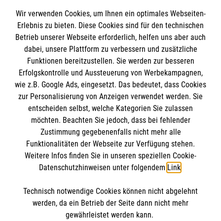
Spendenkonto
Wir verwenden Cookies, um Ihnen ein optimales Webseiten-
Empfänger: Malteser Hilfsdienst e.V.
Erlebnis zu bieten. Diese Cookies sind für den technischen
Betrieb unserer Webseite erforderlich, helfen uns aber auch
IBAN: DE10 3706 0120 1201 2000 12
dabei, unsere Plattform zu verbessern und zusätzliche
BIC: GENODED 1PA7
Funktionen bereitzustellen. Sie werden zur besseren
Erfolgskontrolle und Aussteuerung von Werbekampagnen,
wie z.B. Google Ads, eingesetzt. Das bedeutet, dass Cookies
zur Personalisierung von Anzeigen verwendet werden. Sie
entscheiden selbst, welche Kategorien Sie zulassen
möchten. Beachten Sie jedoch, dass bei fehlender
Zustimmung gegebenenfalls nicht mehr alle
Funktionalitäten der Webseite zur Verfügung stehen.
Weitere Infos finden Sie in unseren speziellen Cookie-
Newsletter abonnieren
Datenschutzhinweisen unter folgendem
Link
.
Technisch notwendige Cookies können nicht abgelehnt
Cookies verwalten
|
AGB
|
Impressum
|
Datenschutz
|
werden, da ein Betrieb der Seite dann nicht mehr
Barrierefreiheit
|
Kontakt
|
Sharepoint
|
Mediathek
gewährleistet werden kann.