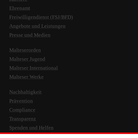
Ehrenamt
Freiwilligendienst (FSJ/BFD)
Angebote und Leistungen
Presse und Medien
Malteserorden
Malteser Jugend
Malteser International
Malteser Werke
Nachhaltigkeit
Prävention
Compliance
Transparenz
Spenden und Helfen