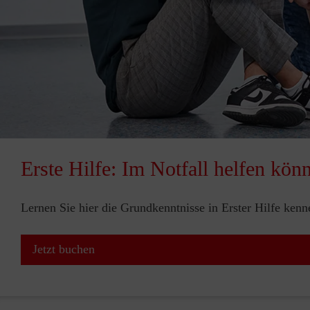
Erste Hilfe: Im Notfall helfen kön
Lernen Sie hier die Grundkenntnisse in Erster Hilfe ken
Jetzt buchen