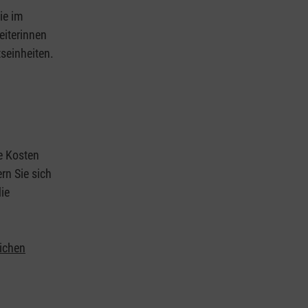
ie im
eiterinnen
tseinheiten.
ie Kosten
rn Sie sich
ie
lichen