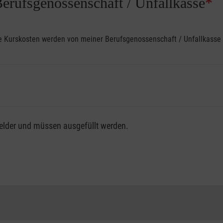
Berufsgenossenschaft / Unfallkasse
*
ine Kurskosten werden von meiner Berufsgenossenschaft / Unfallkas
fsgenossenschaft / Unfallkasse nutzen, beachten Sie bitte, da
felder und müssen ausgefüllt werden.
ng der vollen Kursgebühr als Selbstzahler.
me erhalten Sie bei der für Sie zuständigen Berufsgenossensch