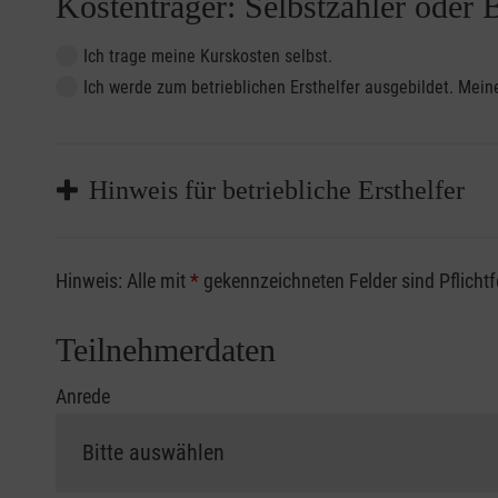
Kostenträger: Selbstzahler oder 
Ich trage meine Kurskosten selbst.
Ich werde zum betrieblichen Ersthelfer ausgebildet. Me
Hinweis für betriebliche Ersthelfer
Sofern Sie ein Kostenübernahmeverfahren Ihrer Beru
Hinweis: Alle mit
*
gekennzeichneten Felder sind Pflicht
vorliegen müssen. Andernfalls erfolgt eine Abrechnu
Die notwendigen Formulare für die Kostenübernah
Teilnehmerdaten
Anrede