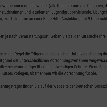
nbewerberinnen und -bewerber (alle Klassen) und alle Personen, d
zinstudentinnen und -studenten, Jugendgruppenleitende, Übungsl
ng zur Teilnahme an einer Erste-Hilfe-Ausbildung mit 9 Unterrich
eren je nach Veranstaltungsort. Geben Sie bei der
Kurssuche
Ihre
.
en in der Regel die Träger der gesetzlichen Unfallversicherung d
 Aufgrund der unterschiedlichen Abrechnungsverfahren vergewisse
allversicherungsträger über die notwendigen Schritte. Wenn Sie d
s Kurses vorlegen, übernehmen wir die Abrechnung für Sie.
herungsträger finden Sie auf der Webseite der Deutschen Gesetz