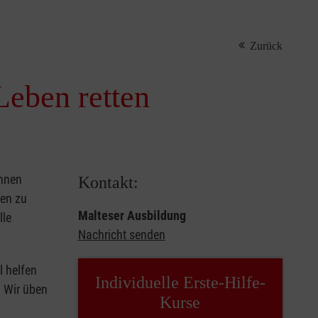
Zurück
Leben retten
önnen
Kontakt:
sen zu
Malteser Ausbildung
lle
Nachricht senden
l helfen
Individuelle Erste-Hilfe-
. Wir üben
Kurse