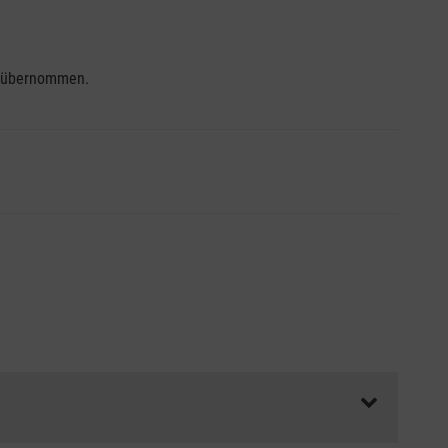
se übernommen.
ss die Abrechnungsunterlagen spätestens zu Kursbeginn
aft oder Unfallkasse.