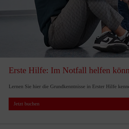
Erste Hilfe: Im Notfall helfen kön
Lernen Sie hier die Grundkenntnisse in Erster Hilfe ken
Jetzt buchen