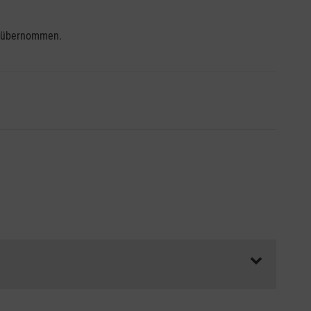
se übernommen.
ss die Abrechnungsunterlagen spätestens zu Kursbeginn
aft oder Unfallkasse.