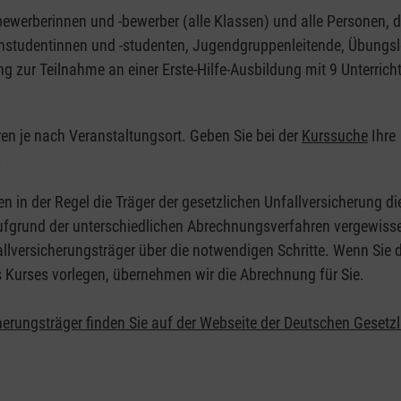
nbewerberinnen und -bewerber (alle Klassen) und alle Personen, d
zinstudentinnen und -studenten, Jugendgruppenleitende, Übungsl
ng zur Teilnahme an einer Erste-Hilfe-Ausbildung mit 9 Unterrich
eren je nach Veranstaltungsort. Geben Sie bei der
Kurssuche
Ihre
.
en in der Regel die Träger der gesetzlichen Unfallversicherung d
 Aufgrund der unterschiedlichen Abrechnungsverfahren vergewisse
allversicherungsträger über die notwendigen Schritte. Wenn Sie d
s Kurses vorlegen, übernehmen wir die Abrechnung für Sie.
herungsträger finden Sie auf der Webseite der Deutschen Gesetz