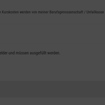
ine Kurskosten werden von meiner Berufsgenossenschaft / Unfallkas
fsgenossenschaft / Unfallkasse nutzen, beachten Sie bitte, da
felder und müssen ausgefüllt werden.
ng der vollen Kursgebühr als Selbstzahler.
me erhalten Sie bei der für Sie zuständigen Berufsgenossensch