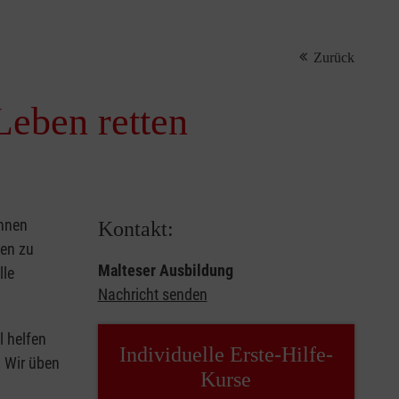
Zurück
Leben retten
önnen
Kontakt:
sen zu
Malteser Ausbildung
lle
Nachricht senden
l helfen
Individuelle Erste-Hilfe-
. Wir üben
Kurse