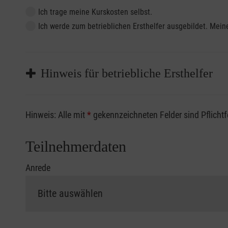
Ich trage meine Kurskosten selbst.
Ich werde zum betrieblichen Ersthelfer ausgebildet. Me
Hinweis für betriebliche Ersthelfer
Sofern Sie ein Kostenübernahmeverfahren Ihrer Beru
Hinweis: Alle mit
*
gekennzeichneten Felder sind Pflicht
vorliegen müssen. Andernfalls erfolgt eine Abrechnu
Die notwendigen Formulare für die Kostenübernah
Teilnehmerdaten
Anrede