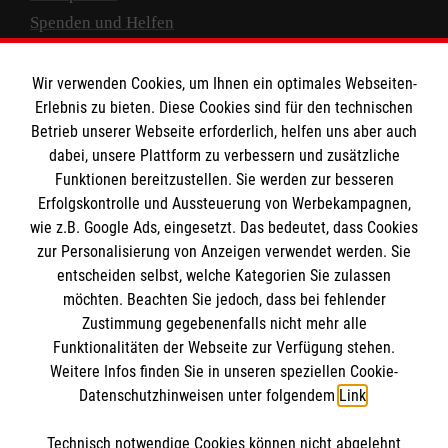
Spenden und Helfen
Spendenkonto
Wir verwenden Cookies, um Ihnen ein optimales Webseiten-
Empfänger: Malteser Hilfsdienst e.V.
Erlebnis zu bieten. Diese Cookies sind für den technischen
Betrieb unserer Webseite erforderlich, helfen uns aber auch
IBAN: DE10 3706 0120 1201 2000 12
dabei, unsere Plattform zu verbessern und zusätzliche
BIC: GENODED 1PA7
Funktionen bereitzustellen. Sie werden zur besseren
Erfolgskontrolle und Aussteuerung von Werbekampagnen,
wie z.B. Google Ads, eingesetzt. Das bedeutet, dass Cookies
zur Personalisierung von Anzeigen verwendet werden. Sie
entscheiden selbst, welche Kategorien Sie zulassen
möchten. Beachten Sie jedoch, dass bei fehlender
Zustimmung gegebenenfalls nicht mehr alle
Funktionalitäten der Webseite zur Verfügung stehen.
Weitere Infos finden Sie in unseren speziellen Cookie-
Newsletter abonnieren
Datenschutzhinweisen unter folgendem
Link
.
Technisch notwendige Cookies können nicht abgelehnt
Cookies verwalten
|
AGB
|
Impressum
|
Datenschutz
|