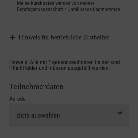
Meine Kurskosten werden von meiner
Berufsgenossenschaft / Unfallkasse übernommen.
Hinweis für betriebliche Ersthelfer
Sofern Sie ein Kostenübernahmeverfahren
Hinweis: Alle mit
*
gekennzeichneten Felder sind
Ihrer Berufsgenossenschaft / Unfallkasse
Pflichtfelder und müssen ausgefüllt werden.
nutzen, beachten Sie bitte, dass die
Abrechnungsunterlagen spätestens zu
Teilnehmerdaten
Kursbeginn vorliegen müssen. Andernfalls
Anrede
erfolgt eine Abrechnung der vollen Kursgebühr
als Selbstzahler.
Die notwendigen Formulare für die
Kostenübernahme erhalten Sie bei der für Sie
zuständigen Berufsgenossenschaft oder