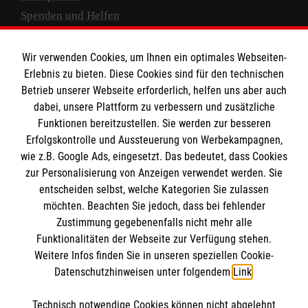
Spenden und Helfen
Spendenkonto
Wir verwenden Cookies, um Ihnen ein optimales Webseiten-
Empfänger: Malteser Hilfsdienst e.V.
Erlebnis zu bieten. Diese Cookies sind für den technischen
Betrieb unserer Webseite erforderlich, helfen uns aber auch
IBAN: DE10 3706 0120 1201 2000 12
dabei, unsere Plattform zu verbessern und zusätzliche
BIC: GENODED 1PA7
Funktionen bereitzustellen. Sie werden zur besseren
Erfolgskontrolle und Aussteuerung von Werbekampagnen,
wie z.B. Google Ads, eingesetzt. Das bedeutet, dass Cookies
zur Personalisierung von Anzeigen verwendet werden. Sie
entscheiden selbst, welche Kategorien Sie zulassen
möchten. Beachten Sie jedoch, dass bei fehlender
Zustimmung gegebenenfalls nicht mehr alle
Funktionalitäten der Webseite zur Verfügung stehen.
Weitere Infos finden Sie in unseren speziellen Cookie-
Newsletter abonnieren
Datenschutzhinweisen unter folgendem
Link
.
Technisch notwendige Cookies können nicht abgelehnt
Cookies verwalten
|
AGB
|
Impressum
|
Datenschutz
|