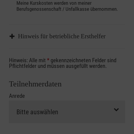
Meine Kurskosten werden von meiner
Berufsgenossenschaft / Unfallkasse übernommen.
Hinweis für betriebliche Ersthelfer
Sofern Sie ein Kostenübernahmeverfahren
Hinweis: Alle mit
*
gekennzeichneten Felder sind
Ihrer Berufsgenossenschaft / Unfallkasse
Pflichtfelder und müssen ausgefüllt werden.
nutzen, beachten Sie bitte, dass die
Abrechnungsunterlagen spätestens zu
Teilnehmerdaten
Kursbeginn vorliegen müssen. Andernfalls
Anrede
erfolgt eine Abrechnung der vollen Kursgebühr
als Selbstzahler.
Die notwendigen Formulare für die
Kostenübernahme erhalten Sie bei der für Sie
zuständigen Berufsgenossenschaft oder