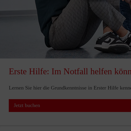
Erste Hilfe: Im Notfall helfen kön
Lernen Sie hier die Grundkenntnisse in Erster Hilfe ken
Jetzt buchen