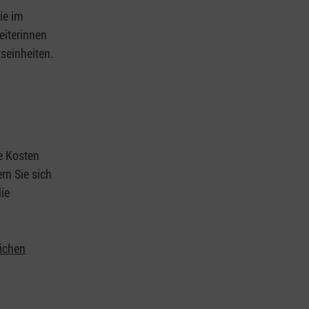
ie im
eiterinnen
tseinheiten.
ie Kosten
rn Sie sich
ie
lichen