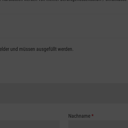
fsgenossenschaft / Unfallkasse nutzen, beachten Sie bitte, da
felder und müssen ausgefüllt werden.
ng der vollen Kursgebühr als Selbstzahler.
me erhalten Sie bei der für Sie zuständigen Berufsgenossensch
Nachname
*