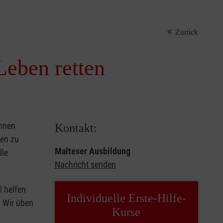
Zurück
Leben retten
önnen
Kontakt:
sen zu
Malteser Ausbildung
lle
Nachricht senden
l helfen
Individuelle Erste-Hilfe-
. Wir üben
Kurse