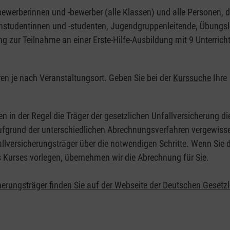
nbewerberinnen und -bewerber (alle Klassen) und alle Personen, d
zinstudentinnen und -studenten, Jugendgruppenleitende, Übungsl
ng zur Teilnahme an einer Erste-Hilfe-Ausbildung mit 9 Unterrich
eren je nach Veranstaltungsort. Geben Sie bei der
Kurssuche
Ihre
.
en in der Regel die Träger der gesetzlichen Unfallversicherung d
 Aufgrund der unterschiedlichen Abrechnungsverfahren vergewisse
allversicherungsträger über die notwendigen Schritte. Wenn Sie d
s Kurses vorlegen, übernehmen wir die Abrechnung für Sie.
herungsträger finden Sie auf der Webseite der Deutschen Gesetz