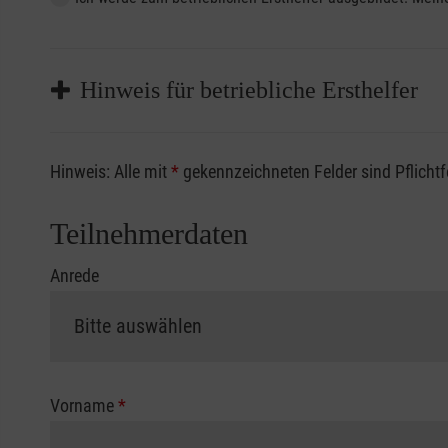
Hinweis für betriebliche Ersthelfer
Sofern Sie ein Kostenübernahmeverfahren Ihrer Beru
Hinweis: Alle mit
*
gekennzeichneten Felder sind Pflicht
vorliegen müssen. Andernfalls erfolgt eine Abrechnu
Die notwendigen Formulare für die Kostenübernah
Teilnehmerdaten
Anrede
Vorname
*