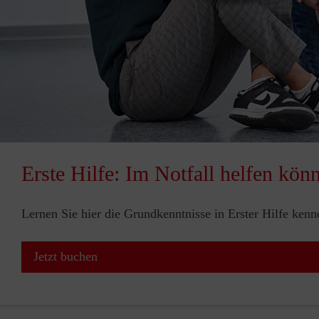
Erste Hilfe: Im Notfall helfen kön
Lernen Sie hier die Grundkenntnisse in Erster Hilfe ken
Jetzt buchen