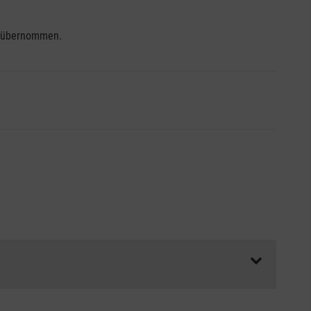
se übernommen.
ss die Abrechnungsunterlagen spätestens zu Kursbeginn
aft oder Unfallkasse.