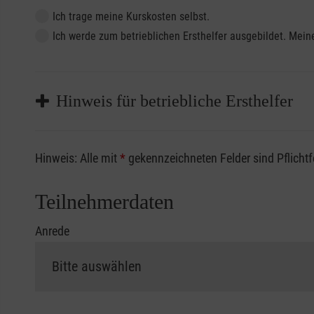
Ich trage meine Kurskosten selbst.
Ich werde zum betrieblichen Ersthelfer ausgebildet. Me
Hinweis für betriebliche Ersthelfer
Sofern Sie ein Kostenübernahmeverfahren Ihrer Beru
Hinweis: Alle mit
*
gekennzeichneten Felder sind Pflicht
vorliegen müssen. Andernfalls erfolgt eine Abrechnu
Die notwendigen Formulare für die Kostenübernah
Teilnehmerdaten
Anrede