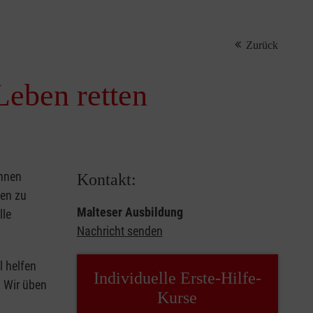
Zurück
Leben retten
önnen
Kontakt:
sen zu
Malteser Ausbildung
lle
Nachricht senden
l helfen
Individuelle Erste-Hilfe-
. Wir üben
Kurse