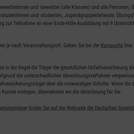
nbewerberinnen und -bewerber (alle Klassen) und alle Personen, d
zinstudentinnen und -studenten, Jugendgruppenleitende, Übungsl
ng zur Teilnahme an einer Erste-Hilfe-Ausbildung mit 9 Unterrich
eren je nach Veranstaltungsort. Geben Sie bei der
Kurssuche
Ihre
.
en in der Regel die Träger der gesetzlichen Unfallversicherung d
 Aufgrund der unterschiedlichen Abrechnungsverfahren vergewisse
allversicherungsträger über die notwendigen Schritte. Wenn Sie d
s Kurses vorlegen, übernehmen wir die Abrechnung für Sie.
herungsträger finden Sie auf der Webseite der Deutschen Gesetz