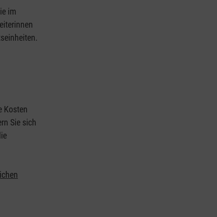
ie im
eiterinnen
tseinheiten.
ie Kosten
rn Sie sich
ie
lichen