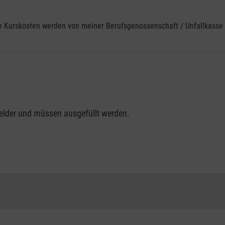
ine Kurskosten werden von meiner Berufsgenossenschaft / Unfallkas
fsgenossenschaft / Unfallkasse nutzen, beachten Sie bitte, da
felder und müssen ausgefüllt werden.
ng der vollen Kursgebühr als Selbstzahler.
me erhalten Sie bei der für Sie zuständigen Berufsgenossensch