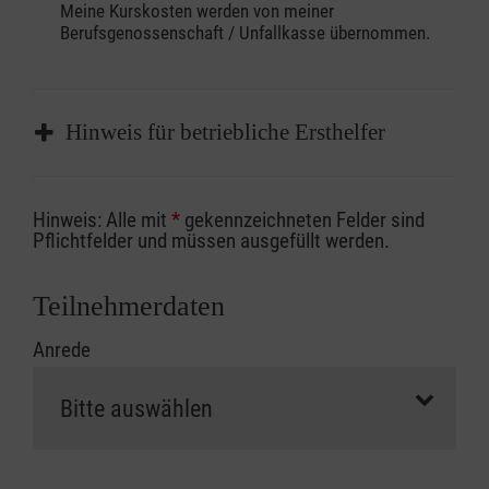
Meine Kurskosten werden von meiner
Berufsgenossenschaft / Unfallkasse übernommen.
Hinweis für betriebliche Ersthelfer
Sofern Sie ein Kostenübernahmeverfahren
Hinweis: Alle mit
*
gekennzeichneten Felder sind
Ihrer Berufsgenossenschaft / Unfallkasse
Pflichtfelder und müssen ausgefüllt werden.
nutzen, beachten Sie bitte, dass die
Abrechnungsunterlagen spätestens zu
Teilnehmerdaten
Kursbeginn vorliegen müssen. Andernfalls
Anrede
erfolgt eine Abrechnung der vollen Kursgebühr
als Selbstzahler.
Die notwendigen Formulare für die
Kostenübernahme erhalten Sie bei der für Sie
zuständigen Berufsgenossenschaft oder