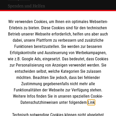
Spenden und Helfen
Spendenkonto
Wir verwenden Cookies, um Ihnen ein optimales Webseiten-
Empfänger: Malteser Hilfsdienst e.V.
Erlebnis zu bieten. Diese Cookies sind für den technischen
Betrieb unserer Webseite erforderlich, helfen uns aber auch
IBAN: DE10 3706 0120 1201 2000 12
dabei, unsere Plattform zu verbessern und zusätzliche
BIC: GENODED 1PA7
Funktionen bereitzustellen. Sie werden zur besseren
Erfolgskontrolle und Aussteuerung von Werbekampagnen,
wie z.B. Google Ads, eingesetzt. Das bedeutet, dass Cookies
zur Personalisierung von Anzeigen verwendet werden. Sie
entscheiden selbst, welche Kategorien Sie zulassen
möchten. Beachten Sie jedoch, dass bei fehlender
Zustimmung gegebenenfalls nicht mehr alle
Funktionalitäten der Webseite zur Verfügung stehen.
Weitere Infos finden Sie in unseren speziellen Cookie-
Newsletter abonnieren
Datenschutzhinweisen unter folgendem
Link
.
Technisch notwendige Cookies können nicht abgelehnt
Cookies verwalten
|
AGB
|
Impressum
|
Datenschutz
|