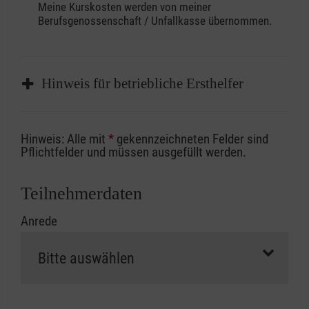
Meine Kurskosten werden von meiner
Berufsgenossenschaft / Unfallkasse übernommen.
Hinweis für betriebliche Ersthelfer
Sofern Sie ein Kostenübernahmeverfahren
Hinweis: Alle mit
*
gekennzeichneten Felder sind
Ihrer Berufsgenossenschaft / Unfallkasse
Pflichtfelder und müssen ausgefüllt werden.
nutzen, beachten Sie bitte, dass die
Abrechnungsunterlagen spätestens zu
Teilnehmerdaten
Kursbeginn vorliegen müssen. Andernfalls
Anrede
erfolgt eine Abrechnung der vollen Kursgebühr
als Selbstzahler.
Die notwendigen Formulare für die
Kostenübernahme erhalten Sie bei der für Sie
zuständigen Berufsgenossenschaft oder