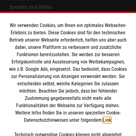
Spenden und Helfen
Spendenkonto
Wir verwenden Cookies, um Ihnen ein optimales Webseiten-
Empfänger: Malteser Hilfsdienst e.V.
Erlebnis zu bieten. Diese Cookies sind für den technischen
Betrieb unserer Webseite erforderlich, helfen uns aber auch
IBAN: DE10 3706 0120 1201 2000 12
dabei, unsere Plattform zu verbessern und zusätzliche
BIC: GENODED 1PA7
Funktionen bereitzustellen. Sie werden zur besseren
Erfolgskontrolle und Aussteuerung von Werbekampagnen,
wie z.B. Google Ads, eingesetzt. Das bedeutet, dass Cookies
zur Personalisierung von Anzeigen verwendet werden. Sie
entscheiden selbst, welche Kategorien Sie zulassen
möchten. Beachten Sie jedoch, dass bei fehlender
Zustimmung gegebenenfalls nicht mehr alle
Funktionalitäten der Webseite zur Verfügung stehen.
Weitere Infos finden Sie in unseren speziellen Cookie-
Newsletter abonnieren
Datenschutzhinweisen unter folgendem
Link
.
Technisch notwendige Cookies können nicht abgelehnt
Cookies verwalten
|
AGB
|
Impressum
|
Datenschutz
|