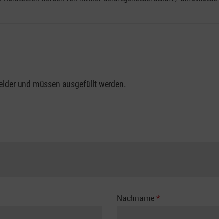
fsgenossenschaft / Unfallkasse nutzen, beachten Sie bitte, da
felder und müssen ausgefüllt werden.
ng der vollen Kursgebühr als Selbstzahler.
me erhalten Sie bei der für Sie zuständigen Berufsgenossensch
Nachname
*