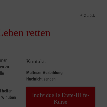
Zurück
Leben retten
önnen
Kontakt:
sen zu
Malteser Ausbildung
lle
Nachricht senden
l helfen
Individuelle Erste-Hilfe-
. Wir üben
Kurse