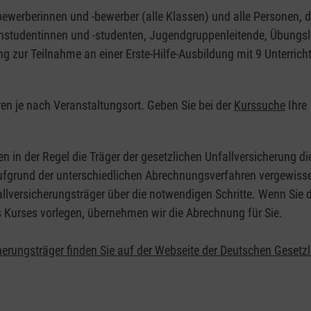
nbewerberinnen und -bewerber (alle Klassen) und alle Personen, d
zinstudentinnen und -studenten, Jugendgruppenleitende, Übungsl
ng zur Teilnahme an einer Erste-Hilfe-Ausbildung mit 9 Unterrich
eren je nach Veranstaltungsort. Geben Sie bei der
Kurssuche
Ihre
.
en in der Regel die Träger der gesetzlichen Unfallversicherung d
 Aufgrund der unterschiedlichen Abrechnungsverfahren vergewisse
allversicherungsträger über die notwendigen Schritte. Wenn Sie d
s Kurses vorlegen, übernehmen wir die Abrechnung für Sie.
herungsträger finden Sie auf der Webseite der Deutschen Gesetz