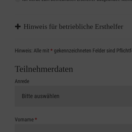
Hinweis für betriebliche Ersthelfer
Sofern Sie ein Kostenübernahmeverfahren Ihrer Beru
Hinweis: Alle mit
*
gekennzeichneten Felder sind Pflicht
vorliegen müssen. Andernfalls erfolgt eine Abrechnu
Die notwendigen Formulare für die Kostenübernah
Teilnehmerdaten
Anrede
Vorname
*