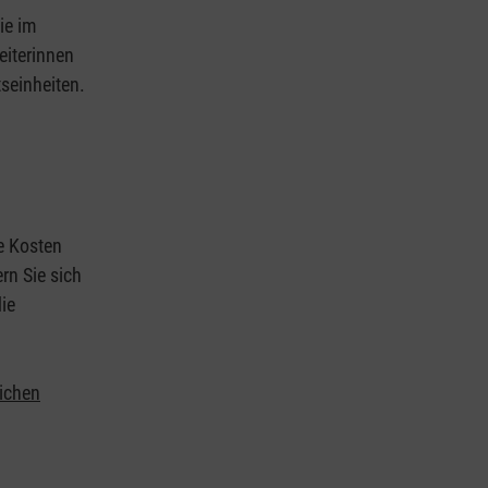
ie im
eiterinnen
tseinheiten.
ie Kosten
rn Sie sich
ie
lichen