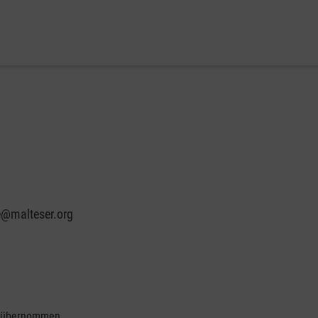
e@malteser.org
se übernommen.