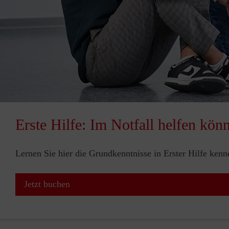
Erste Hilfe: Im Notfall helfen kön
Lernen Sie hier die Grundkenntnisse in Erster Hilfe ken
Jetzt buchen