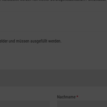
fsgenossenschaft / Unfallkasse nutzen, beachten Sie bitte, da
felder und müssen ausgefüllt werden.
ng der vollen Kursgebühr als Selbstzahler.
me erhalten Sie bei der für Sie zuständigen Berufsgenossensch
Nachname
*