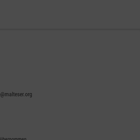
e@malteser.org
se übernommen.