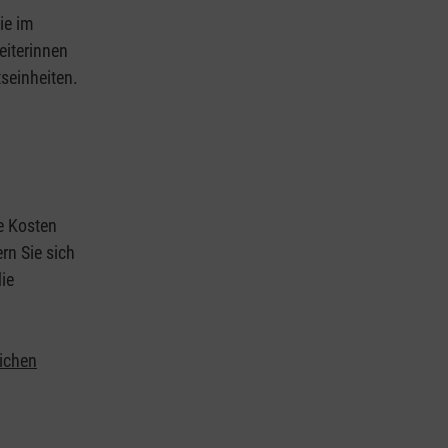
ie im
eiterinnen
tseinheiten.
ie Kosten
rn Sie sich
ie
lichen