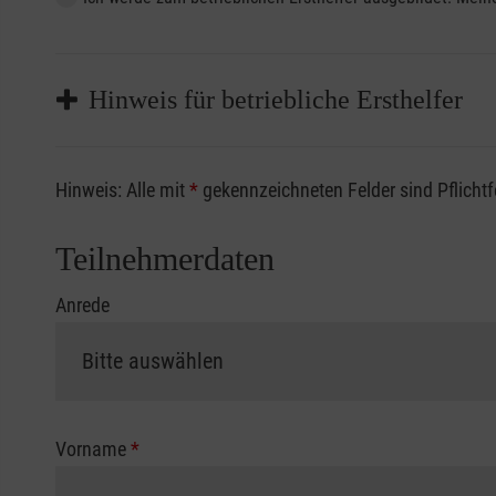
Hinweis für betriebliche Ersthelfer
Sofern Sie ein Kostenübernahmeverfahren Ihrer Beru
Hinweis: Alle mit
*
gekennzeichneten Felder sind Pflicht
vorliegen müssen. Andernfalls erfolgt eine Abrechnu
Die notwendigen Formulare für die Kostenübernah
Teilnehmerdaten
Anrede
Vorname
*