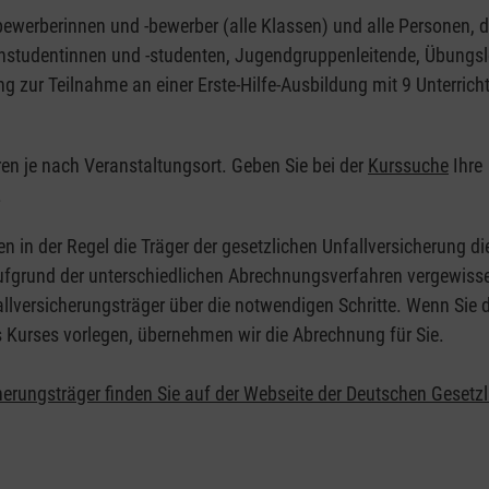
nbewerberinnen und -bewerber (alle Klassen) und alle Personen, d
zinstudentinnen und -studenten, Jugendgruppenleitende, Übungsl
ng zur Teilnahme an einer Erste-Hilfe-Ausbildung mit 9 Unterrich
eren je nach Veranstaltungsort. Geben Sie bei der
Kurssuche
Ihre
.
en in der Regel die Träger der gesetzlichen Unfallversicherung d
 Aufgrund der unterschiedlichen Abrechnungsverfahren vergewisse
allversicherungsträger über die notwendigen Schritte. Wenn Sie d
s Kurses vorlegen, übernehmen wir die Abrechnung für Sie.
herungsträger finden Sie auf der Webseite der Deutschen Gesetz