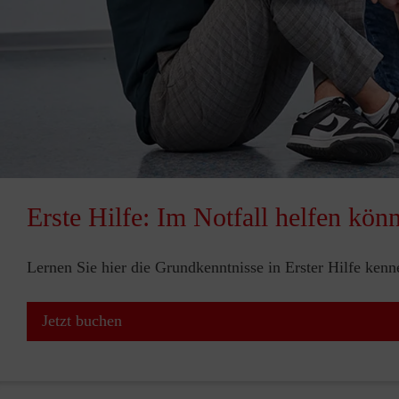
Erste Hilfe: Im Notfall helfen kön
Lernen Sie hier die Grundkenntnisse in Erster Hilfe ken
Jetzt buchen