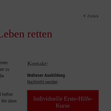
Zurück
Leben retten
önnen
Kontakt:
sen zu
Malteser Ausbildung
lle
Nachricht senden
l helfen
Individuelle Erste-Hilfe-
. Wir üben
Kurse