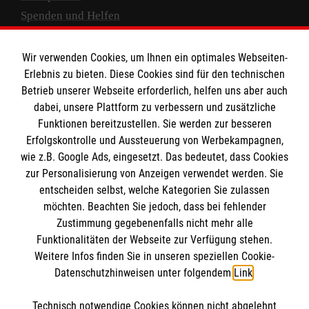
Spenden und Helfen
Spendenkonto
Wir verwenden Cookies, um Ihnen ein optimales Webseiten-
Empfänger: Malteser Hilfsdienst e.V.
Erlebnis zu bieten. Diese Cookies sind für den technischen
Betrieb unserer Webseite erforderlich, helfen uns aber auch
IBAN: DE10 3706 0120 1201 2000 12
dabei, unsere Plattform zu verbessern und zusätzliche
BIC: GENODED 1PA7
Funktionen bereitzustellen. Sie werden zur besseren
Erfolgskontrolle und Aussteuerung von Werbekampagnen,
wie z.B. Google Ads, eingesetzt. Das bedeutet, dass Cookies
zur Personalisierung von Anzeigen verwendet werden. Sie
entscheiden selbst, welche Kategorien Sie zulassen
möchten. Beachten Sie jedoch, dass bei fehlender
Zustimmung gegebenenfalls nicht mehr alle
Funktionalitäten der Webseite zur Verfügung stehen.
Weitere Infos finden Sie in unseren speziellen Cookie-
Newsletter abonnieren
Datenschutzhinweisen unter folgendem
Link
.
Technisch notwendige Cookies können nicht abgelehnt
Cookies verwalten
|
AGB
|
Impressum
|
Datenschutz
|