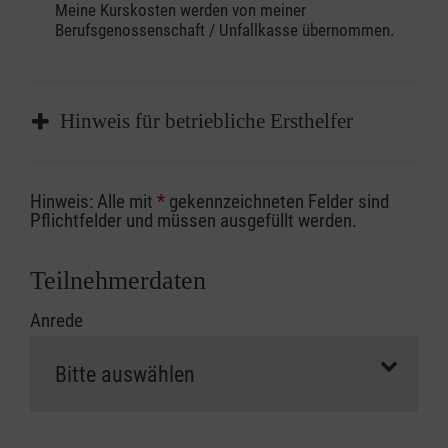
Meine Kurskosten werden von meiner
Berufsgenossenschaft / Unfallkasse übernommen.
Hinweis für betriebliche Ersthelfer
Sofern Sie ein Kostenübernahmeverfahren
Hinweis: Alle mit
*
gekennzeichneten Felder sind
Ihrer Berufsgenossenschaft / Unfallkasse
Pflichtfelder und müssen ausgefüllt werden.
nutzen, beachten Sie bitte, dass die
Abrechnungsunterlagen spätestens zu
Teilnehmerdaten
Kursbeginn vorliegen müssen. Andernfalls
Anrede
erfolgt eine Abrechnung der vollen Kursgebühr
als Selbstzahler.
Die notwendigen Formulare für die
Kostenübernahme erhalten Sie bei der für Sie
zuständigen Berufsgenossenschaft oder