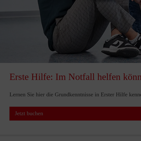
Erste Hilfe: Im Notfall helfen kön
Lernen Sie hier die Grundkenntnisse in Erster Hilfe ken
Jetzt buchen