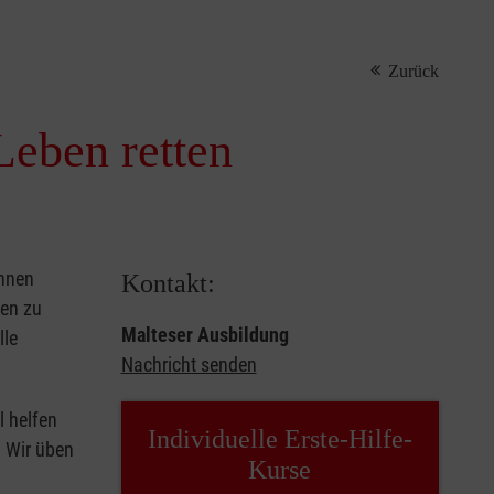
Zurück
Leben retten
önnen
Kontakt:
sen zu
Malteser Ausbildung
lle
Nachricht senden
l helfen
Individuelle Erste-Hilfe-
. Wir üben
Kurse