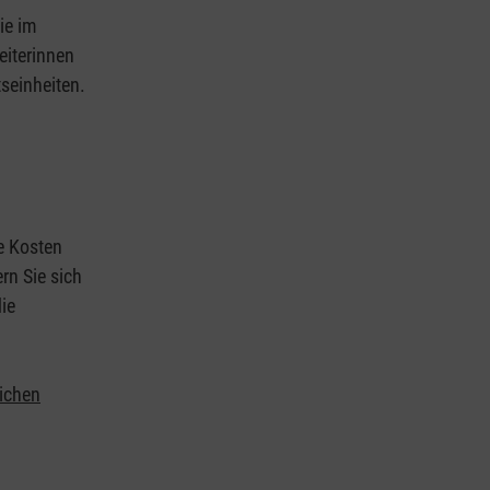
ie im
eiterinnen
tseinheiten.
ie Kosten
rn Sie sich
ie
lichen