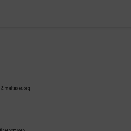
e@malteser.org
se übernommen.