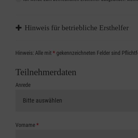
Hinweis für betriebliche Ersthelfer
Sofern Sie ein Kostenübernahmeverfahren Ihrer Beru
Hinweis: Alle mit
*
gekennzeichneten Felder sind Pflicht
vorliegen müssen. Andernfalls erfolgt eine Abrechnu
Die notwendigen Formulare für die Kostenübernah
Teilnehmerdaten
Anrede
Vorname
*