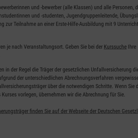
nbewerberinnen und -bewerber (alle Klassen) und alle Personen, d
zinstudentinnen und -studenten, Jugendgruppenleitende, Übungsl
ng zur Teilnahme an einer Erste-Hilfe-Ausbildung mit 9 Unterrich
eren je nach Veranstaltungsort. Geben Sie bei der
Kurssuche
Ihre
.
en in der Regel die Träger der gesetzlichen Unfallversicherung d
 Aufgrund der unterschiedlichen Abrechnungsverfahren vergewisse
allversicherungsträger über die notwendigen Schritte. Wenn Sie d
s Kurses vorlegen, übernehmen wir die Abrechnung für Sie.
herungsträger finden Sie auf der Webseite der Deutschen Gesetz