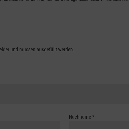
fsgenossenschaft / Unfallkasse nutzen, beachten Sie bitte, da
felder und müssen ausgefüllt werden.
ng der vollen Kursgebühr als Selbstzahler.
me erhalten Sie bei der für Sie zuständigen Berufsgenossensch
Nachname
*