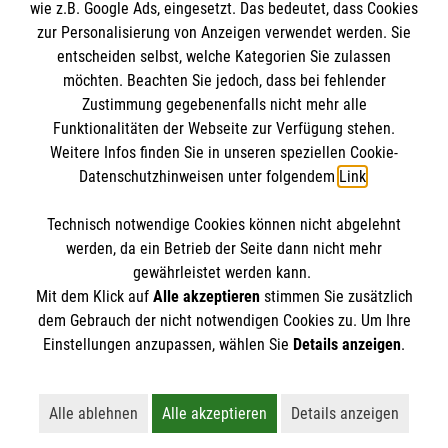
wie z.B. Google Ads, eingesetzt. Das bedeutet, dass Cookies
zur Personalisierung von Anzeigen verwendet werden. Sie
entscheiden selbst, welche Kategorien Sie zulassen
möchten. Beachten Sie jedoch, dass bei fehlender
Zustimmung gegebenenfalls nicht mehr alle
Funktionalitäten der Webseite zur Verfügung stehen.
Weitere Infos finden Sie in unseren speziellen Cookie-
Newsletter abonnieren
Datenschutzhinweisen unter folgendem
Link
.
Technisch notwendige Cookies können nicht abgelehnt
Cookies verwalten
|
AGB
|
Impressum
|
Datenschutz
|
werden, da ein Betrieb der Seite dann nicht mehr
Barrierefreiheit
|
Kontakt
|
Sharepoint
|
Mediathek
gewährleistet werden kann.
Mit dem Klick auf
Alle akzeptieren
stimmen Sie zusätzlich
dem Gebrauch der nicht notwendigen Cookies zu. Um Ihre
Einstellungen anzupassen, wählen Sie
Details anzeigen
.
Alle ablehnen
Alle akzeptieren
Details anzeigen
Lehnt alle nicht-essentiellen Cookies ab
Akzeptiert alle Cookies einschließl
Öffnet detaillie