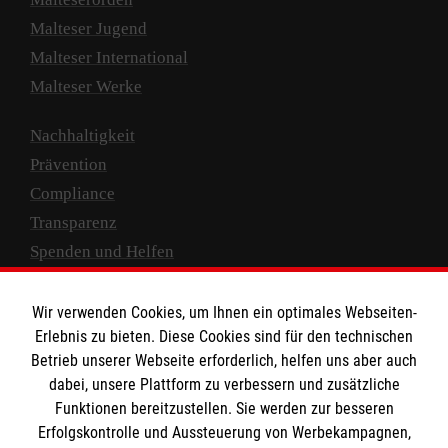
Malteser Jugend
Malteser International
Malteser Werke
Nachhaltigkeit
Prävention
Compliance
Transparenz
Spenden und Helfen
Spendenkonto
Wir verwenden Cookies, um Ihnen ein optimales Webseiten-
Empfänger: Malteser Hilfsdienst e.V.
Erlebnis zu bieten. Diese Cookies sind für den technischen
Betrieb unserer Webseite erforderlich, helfen uns aber auch
IBAN: DE10 3706 0120 1201 2000 12
dabei, unsere Plattform zu verbessern und zusätzliche
BIC: GENODED 1PA7
Funktionen bereitzustellen. Sie werden zur besseren
Erfolgskontrolle und Aussteuerung von Werbekampagnen,