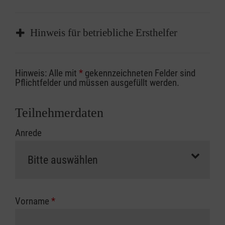
Hinweis für betriebliche Ersthelfer
Sofern Sie ein Kostenübernahmeverfahren
Hinweis: Alle mit
*
gekennzeichneten Felder sind
Ihrer Berufsgenossenschaft / Unfallkasse
Pflichtfelder und müssen ausgefüllt werden.
nutzen, beachten Sie bitte, dass die
Abrechnungsunterlagen spätestens zu
Teilnehmerdaten
Kursbeginn vorliegen müssen. Andernfalls
Anrede
erfolgt eine Abrechnung der vollen Kursgebühr
als Selbstzahler.
Die notwendigen Formulare für die
Kostenübernahme erhalten Sie bei der für Sie
zuständigen Berufsgenossenschaft oder
Vorname
*
Unfallkasse.