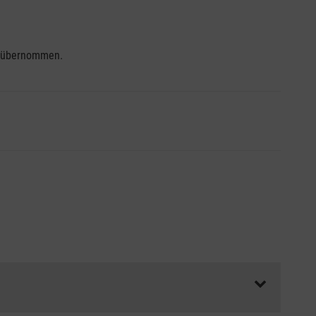
se übernommen.
ss die Abrechnungsunterlagen spätestens zu Kursbeginn
aft oder Unfallkasse.