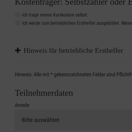
Kostenträger: Selbstzahler oder 
Ich trage meine Kurskosten selbst.
Ich werde zum betrieblichen Ersthelfer ausgebildet. Me
Hinweis für betriebliche Ersthelfer
Sofern Sie ein Kostenübernahmeverfahren Ihrer Beru
Hinweis: Alle mit
*
gekennzeichneten Felder sind Pflicht
vorliegen müssen. Andernfalls erfolgt eine Abrechnu
Die notwendigen Formulare für die Kostenübernah
Teilnehmerdaten
Anrede