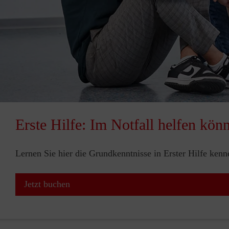
Erste Hilfe: Im Notfall helfen kön
Lernen Sie hier die Grundkenntnisse in Erster Hilfe ken
Jetzt buchen