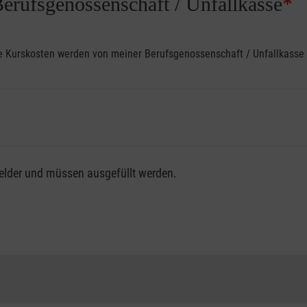
Berufsgenossenschaft / Unfallkasse
*
ine Kurskosten werden von meiner Berufsgenossenschaft / Unfallkas
fsgenossenschaft / Unfallkasse nutzen, beachten Sie bitte, da
felder und müssen ausgefüllt werden.
ng der vollen Kursgebühr als Selbstzahler.
me erhalten Sie bei der für Sie zuständigen Berufsgenossensch