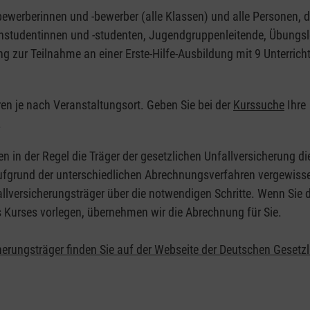
nbewerberinnen und -bewerber (alle Klassen) und alle Personen, d
zinstudentinnen und -studenten, Jugendgruppenleitende, Übungsl
ng zur Teilnahme an einer Erste-Hilfe-Ausbildung mit 9 Unterrich
eren je nach Veranstaltungsort. Geben Sie bei der
Kurssuche
Ihre
.
en in der Regel die Träger der gesetzlichen Unfallversicherung d
 Aufgrund der unterschiedlichen Abrechnungsverfahren vergewisse
allversicherungsträger über die notwendigen Schritte. Wenn Sie d
s Kurses vorlegen, übernehmen wir die Abrechnung für Sie.
herungsträger finden Sie auf der Webseite der Deutschen Gesetz