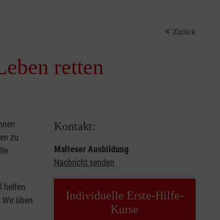
Zurück
Leben retten
önnen
Kontakt:
sen zu
Malteser Ausbildung
lle
Nachricht senden
l helfen
Individuelle Erste-Hilfe-
. Wir üben
Kurse