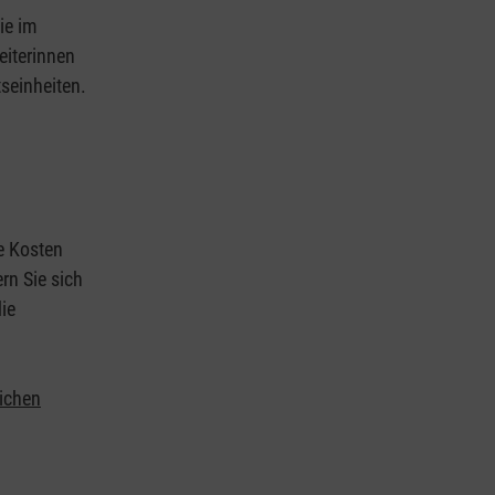
ie im
eiterinnen
tseinheiten.
ie Kosten
rn Sie sich
ie
lichen