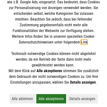
wie z.B. Google Ads, eingesetzt. Das bedeutet, dass Cookies
zur Personalisierung von Anzeigen verwendet werden. Sie
entscheiden selbst, welche Kategorien Sie zulassen
möchten. Beachten Sie jedoch, dass bei fehlender
Zustimmung gegebenenfalls nicht mehr alle
Funktionalitäten der Webseite zur Verfügung stehen.
Weitere Infos finden Sie in unseren speziellen Cookie-
Newsletter abonnieren
Datenschutzhinweisen unter folgendem
Link
.
Technisch notwendige Cookies können nicht abgelehnt
Cookies verwalten
|
AGB
|
Impressum
|
Datenschutz
|
werden, da ein Betrieb der Seite dann nicht mehr
Barrierefreiheit
|
Kontakt
|
Sharepoint
|
Mediathek
gewährleistet werden kann.
Mit dem Klick auf
Alle akzeptieren
stimmen Sie zusätzlich
dem Gebrauch der nicht notwendigen Cookies zu. Um Ihre
Einstellungen anzupassen, wählen Sie
Details anzeigen
.
Alle ablehnen
Alle akzeptieren
Details anzeigen
Lehnt alle nicht-essentiellen Cookies ab
Akzeptiert alle Cookies einschließl
Öffnet detaillie