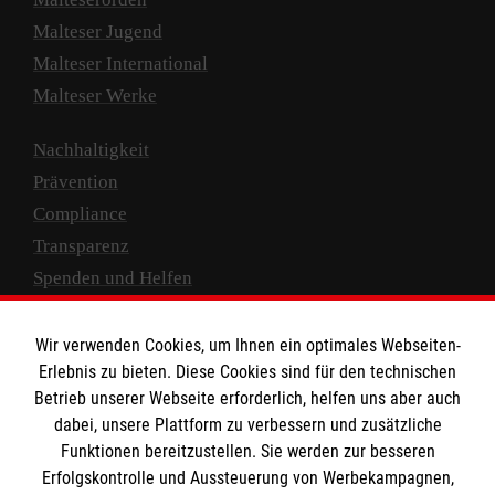
Malteser Jugend
Malteser International
Malteser Werke
Nachhaltigkeit
Prävention
Compliance
Transparenz
Spenden und Helfen
Spendenkonto
Wir verwenden Cookies, um Ihnen ein optimales Webseiten-
Empfänger: Malteser Hilfsdienst e.V.
Erlebnis zu bieten. Diese Cookies sind für den technischen
Betrieb unserer Webseite erforderlich, helfen uns aber auch
IBAN: DE10 3706 0120 1201 2000 12
dabei, unsere Plattform zu verbessern und zusätzliche
BIC: GENODED 1PA7
Funktionen bereitzustellen. Sie werden zur besseren
Erfolgskontrolle und Aussteuerung von Werbekampagnen,