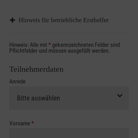
Hinweis für betriebliche Ersthelfer
Sofern Sie ein Kostenübernahmeverfahren
Hinweis: Alle mit
*
gekennzeichneten Felder sind
Ihrer Berufsgenossenschaft / Unfallkasse
Pflichtfelder und müssen ausgefüllt werden.
nutzen, beachten Sie bitte, dass die
Abrechnungsunterlagen spätestens zu
Teilnehmerdaten
Kursbeginn vorliegen müssen. Andernfalls
Anrede
erfolgt eine Abrechnung der vollen Kursgebühr
als Selbstzahler.
Die notwendigen Formulare für die
Kostenübernahme erhalten Sie bei der für Sie
zuständigen Berufsgenossenschaft oder
Vorname
*
Unfallkasse.