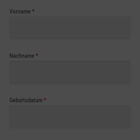
zuständigen Berufsgenossenschaft oder
Vorname
*
Unfallkasse.
Nachname
*
Geburtsdatum
*