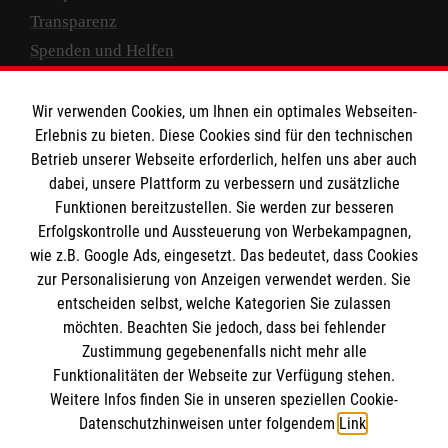
Transparenz
Spenden und Helfen
Spendenkonto
Wir verwenden Cookies, um Ihnen ein optimales Webseiten-
Empfänger: Malteser Hilfsdienst e.V.
Erlebnis zu bieten. Diese Cookies sind für den technischen
Betrieb unserer Webseite erforderlich, helfen uns aber auch
IBAN: DE10 3706 0120 1201 2000 12
dabei, unsere Plattform zu verbessern und zusätzliche
BIC: GENODED 1PA7
Funktionen bereitzustellen. Sie werden zur besseren
Erfolgskontrolle und Aussteuerung von Werbekampagnen,
wie z.B. Google Ads, eingesetzt. Das bedeutet, dass Cookies
zur Personalisierung von Anzeigen verwendet werden. Sie
entscheiden selbst, welche Kategorien Sie zulassen
möchten. Beachten Sie jedoch, dass bei fehlender
Zustimmung gegebenenfalls nicht mehr alle
Funktionalitäten der Webseite zur Verfügung stehen.
Weitere Infos finden Sie in unseren speziellen Cookie-
Newsletter abonnieren
Datenschutzhinweisen unter folgendem
Link
.