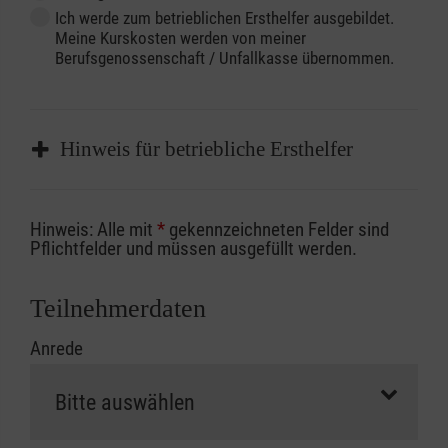
Ich werde zum betrieblichen Ersthelfer ausgebildet.
Meine Kurskosten werden von meiner
Berufsgenossenschaft / Unfallkasse übernommen.
Hinweis für betriebliche Ersthelfer
Sofern Sie ein Kostenübernahmeverfahren
Hinweis: Alle mit
*
gekennzeichneten Felder sind
Ihrer Berufsgenossenschaft / Unfallkasse
Pflichtfelder und müssen ausgefüllt werden.
nutzen, beachten Sie bitte, dass die
Abrechnungsunterlagen spätestens zu
Teilnehmerdaten
Kursbeginn vorliegen müssen. Andernfalls
Anrede
erfolgt eine Abrechnung der vollen Kursgebühr
als Selbstzahler.
Die notwendigen Formulare für die
Kostenübernahme erhalten Sie bei der für Sie