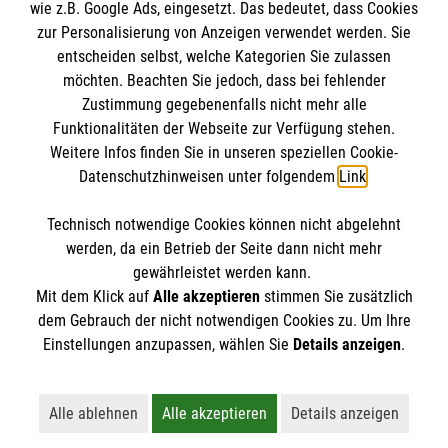
wie z.B. Google Ads, eingesetzt. Das bedeutet, dass Cookies
zur Personalisierung von Anzeigen verwendet werden. Sie
entscheiden selbst, welche Kategorien Sie zulassen
möchten. Beachten Sie jedoch, dass bei fehlender
Zustimmung gegebenenfalls nicht mehr alle
Funktionalitäten der Webseite zur Verfügung stehen.
Weitere Infos finden Sie in unseren speziellen Cookie-
Newsletter abonnieren
Datenschutzhinweisen unter folgendem
Link
.
Technisch notwendige Cookies können nicht abgelehnt
Cookies verwalten
|
AGB
|
Impressum
|
Datenschutz
|
werden, da ein Betrieb der Seite dann nicht mehr
Barrierefreiheit
|
Kontakt
|
Sharepoint
|
Mediathek
gewährleistet werden kann.
Mit dem Klick auf
Alle akzeptieren
stimmen Sie zusätzlich
dem Gebrauch der nicht notwendigen Cookies zu. Um Ihre
Einstellungen anzupassen, wählen Sie
Details anzeigen
.
Alle ablehnen
Alle akzeptieren
Details anzeigen
Lehnt alle nicht-essentiellen Cookies ab
Akzeptiert alle Cookies einschließl
Öffnet detaillie