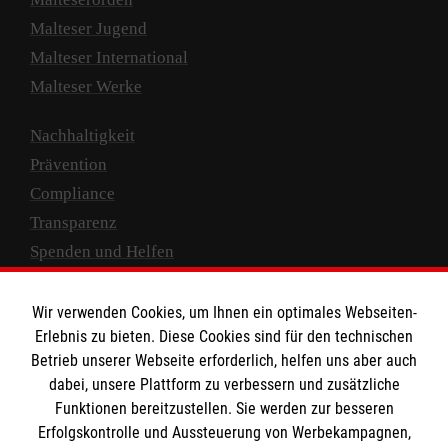
Malteser Jugend
Malteser International
Malteser Werke
Nachhaltigkeit
Prävention
Compliance
Transparenz
Spenden und Helfen
Spendenkonto
Wir verwenden Cookies, um Ihnen ein optimales Webseiten-
Empfänger: Malteser Hilfsdienst e.V.
Erlebnis zu bieten. Diese Cookies sind für den technischen
Betrieb unserer Webseite erforderlich, helfen uns aber auch
IBAN: DE10 3706 0120 1201 2000 12
dabei, unsere Plattform zu verbessern und zusätzliche
BIC: GENODED 1PA7
Funktionen bereitzustellen. Sie werden zur besseren
Erfolgskontrolle und Aussteuerung von Werbekampagnen,