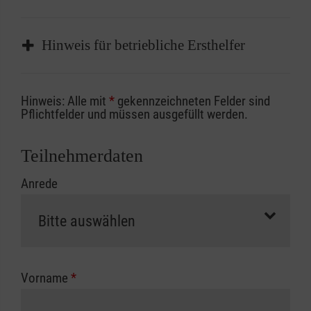
Hinweis für betriebliche Ersthelfer
Sofern Sie ein Kostenübernahmeverfahren
Hinweis: Alle mit
*
gekennzeichneten Felder sind
Ihrer Berufsgenossenschaft / Unfallkasse
Pflichtfelder und müssen ausgefüllt werden.
nutzen, beachten Sie bitte, dass die
Abrechnungsunterlagen spätestens zu
Teilnehmerdaten
Kursbeginn vorliegen müssen. Andernfalls
Anrede
erfolgt eine Abrechnung der vollen Kursgebühr
als Selbstzahler.
Die notwendigen Formulare für die
Kostenübernahme erhalten Sie bei der für Sie
zuständigen Berufsgenossenschaft oder
Vorname
*
Unfallkasse.