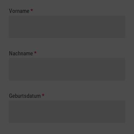
zuständigen Berufsgenossenschaft oder
Vorname
*
Unfallkasse.
Nachname
*
Geburtsdatum
*