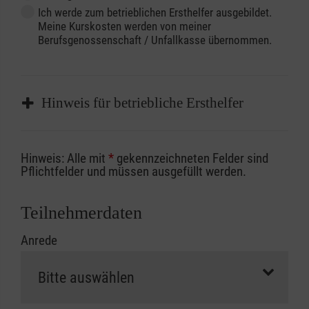
Ich werde zum betrieblichen Ersthelfer ausgebildet.
Meine Kurskosten werden von meiner
Berufsgenossenschaft / Unfallkasse übernommen.
Hinweis für betriebliche Ersthelfer
Sofern Sie ein Kostenübernahmeverfahren
Hinweis: Alle mit
*
gekennzeichneten Felder sind
Ihrer Berufsgenossenschaft / Unfallkasse
Pflichtfelder und müssen ausgefüllt werden.
nutzen, beachten Sie bitte, dass die
Abrechnungsunterlagen spätestens zu
Teilnehmerdaten
Kursbeginn vorliegen müssen. Andernfalls
Anrede
erfolgt eine Abrechnung der vollen Kursgebühr
als Selbstzahler.
Die notwendigen Formulare für die
Kostenübernahme erhalten Sie bei der für Sie