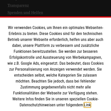
Transparenz
Spenden und Helfen
Spendenkonto
Wir verwenden Cookies, um Ihnen ein optimales Webseiten-
Empfänger: Malteser Hilfsdienst e.V.
Erlebnis zu bieten. Diese Cookies sind für den technischen
Betrieb unserer Webseite erforderlich, helfen uns aber auch
IBAN: DE10 3706 0120 1201 2000 12
dabei, unsere Plattform zu verbessern und zusätzliche
BIC: GENODED 1PA7
Funktionen bereitzustellen. Sie werden zur besseren
Erfolgskontrolle und Aussteuerung von Werbekampagnen,
wie z.B. Google Ads, eingesetzt. Das bedeutet, dass Cookies
zur Personalisierung von Anzeigen verwendet werden. Sie
entscheiden selbst, welche Kategorien Sie zulassen
möchten. Beachten Sie jedoch, dass bei fehlender
Zustimmung gegebenenfalls nicht mehr alle
Funktionalitäten der Webseite zur Verfügung stehen.
Weitere Infos finden Sie in unseren speziellen Cookie-
Newsletter abonnieren
Datenschutzhinweisen unter folgendem
Link
.