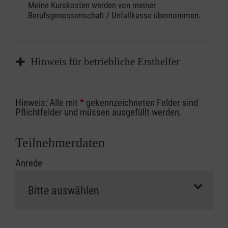
Meine Kurskosten werden von meiner
Berufsgenossenschaft / Unfallkasse übernommen.
Hinweis für betriebliche Ersthelfer
Sofern Sie ein Kostenübernahmeverfahren
Hinweis: Alle mit
*
gekennzeichneten Felder sind
Ihrer Berufsgenossenschaft / Unfallkasse
Pflichtfelder und müssen ausgefüllt werden.
nutzen, beachten Sie bitte, dass die
Abrechnungsunterlagen spätestens zu
Teilnehmerdaten
Kursbeginn vorliegen müssen. Andernfalls
Anrede
erfolgt eine Abrechnung der vollen Kursgebühr
als Selbstzahler.
Die notwendigen Formulare für die
Kostenübernahme erhalten Sie bei der für Sie
zuständigen Berufsgenossenschaft oder