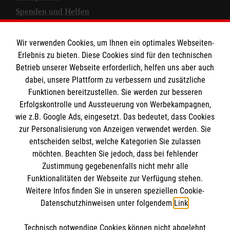
Spenden und Helfen
Spendenkonto
Wir verwenden Cookies, um Ihnen ein optimales Webseiten-
Empfänger: Malteser Hilfsdienst e.V.
Erlebnis zu bieten. Diese Cookies sind für den technischen
Betrieb unserer Webseite erforderlich, helfen uns aber auch
IBAN: DE10 3706 0120 1201 2000 12
dabei, unsere Plattform zu verbessern und zusätzliche
BIC: GENODED 1PA7
Funktionen bereitzustellen. Sie werden zur besseren
Erfolgskontrolle und Aussteuerung von Werbekampagnen,
wie z.B. Google Ads, eingesetzt. Das bedeutet, dass Cookies
zur Personalisierung von Anzeigen verwendet werden. Sie
entscheiden selbst, welche Kategorien Sie zulassen
möchten. Beachten Sie jedoch, dass bei fehlender
Zustimmung gegebenenfalls nicht mehr alle
Funktionalitäten der Webseite zur Verfügung stehen.
Weitere Infos finden Sie in unseren speziellen Cookie-
Newsletter abonnieren
Datenschutzhinweisen unter folgendem
Link
.
Technisch notwendige Cookies können nicht abgelehnt
Cookies verwalten
|
AGB
|
Impressum
|
Datenschutz
|