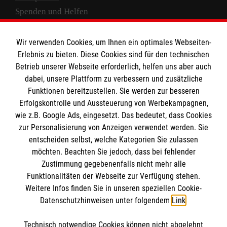
Spenden und Helfen
Spendenkonto
Wir verwenden Cookies, um Ihnen ein optimales Webseiten-
Empfänger: Malteser Hilfsdienst e.V.
Erlebnis zu bieten. Diese Cookies sind für den technischen
Betrieb unserer Webseite erforderlich, helfen uns aber auch
IBAN: DE10 3706 0120 1201 2000 12
dabei, unsere Plattform zu verbessern und zusätzliche
BIC: GENODED 1PA7
Funktionen bereitzustellen. Sie werden zur besseren
Erfolgskontrolle und Aussteuerung von Werbekampagnen,
wie z.B. Google Ads, eingesetzt. Das bedeutet, dass Cookies
zur Personalisierung von Anzeigen verwendet werden. Sie
entscheiden selbst, welche Kategorien Sie zulassen
möchten. Beachten Sie jedoch, dass bei fehlender
Zustimmung gegebenenfalls nicht mehr alle
Funktionalitäten der Webseite zur Verfügung stehen.
Weitere Infos finden Sie in unseren speziellen Cookie-
Newsletter abonnieren
Datenschutzhinweisen unter folgendem
Link
.
Technisch notwendige Cookies können nicht abgelehnt
Cookies verwalten
|
AGB
|
Impressum
|
Datenschutz
|