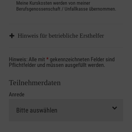
Meine Kurskosten werden von meiner
Berufsgenossenschaft / Unfallkasse übernommen.
Hinweis für betriebliche Ersthelfer
Sofern Sie ein Kostenübernahmeverfahren
Hinweis: Alle mit
*
gekennzeichneten Felder sind
Ihrer Berufsgenossenschaft / Unfallkasse
Pflichtfelder und müssen ausgefüllt werden.
nutzen, beachten Sie bitte, dass die
Abrechnungsunterlagen spätestens zu
Teilnehmerdaten
Kursbeginn vorliegen müssen. Andernfalls
Anrede
erfolgt eine Abrechnung der vollen Kursgebühr
als Selbstzahler.
Die notwendigen Formulare für die
Kostenübernahme erhalten Sie bei der für Sie
zuständigen Berufsgenossenschaft oder