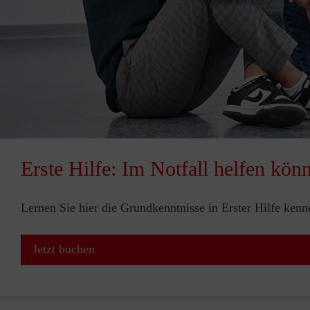
Erste Hilfe: Im Notfall helfen kön
Lernen Sie hier die Grundkenntnisse in Erster Hilfe ken
Jetzt buchen