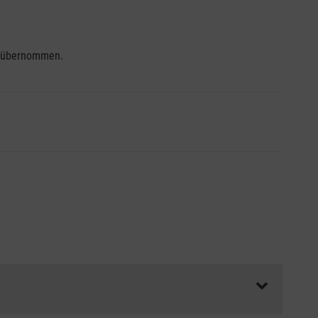
se übernommen.
ss die Abrechnungsunterlagen spätestens zu Kursbeginn
aft oder Unfallkasse.