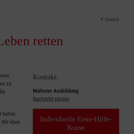
Zurück
Leben retten
önnen
Kontakt:
sen zu
Malteser Ausbildung
lle
Nachricht senden
l helfen
Individuelle Erste-Hilfe-
. Wir üben
Kurse