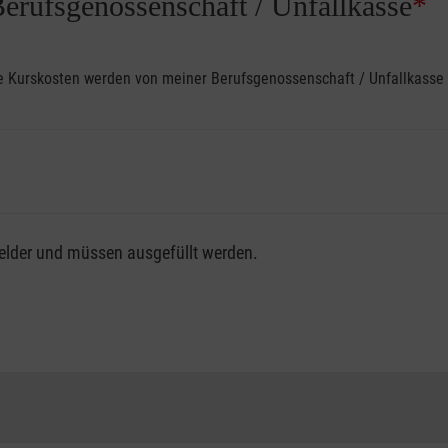
Berufsgenossenschaft / Unfallkasse
*
ine Kurskosten werden von meiner Berufsgenossenschaft / Unfallkas
fsgenossenschaft / Unfallkasse nutzen, beachten Sie bitte, da
felder und müssen ausgefüllt werden.
ng der vollen Kursgebühr als Selbstzahler.
me erhalten Sie bei der für Sie zuständigen Berufsgenossensch