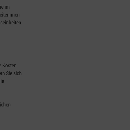
ie im
eiterinnen
tseinheiten.
ie Kosten
rn Sie sich
ie
lichen