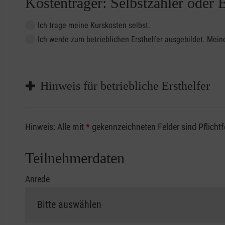
Kostenträger: Selbstzahler oder 
Ich trage meine Kurskosten selbst.
Ich werde zum betrieblichen Ersthelfer ausgebildet. Me
Hinweis für betriebliche Ersthelfer
Sofern Sie ein Kostenübernahmeverfahren Ihrer Beru
Hinweis: Alle mit
*
gekennzeichneten Felder sind Pflicht
vorliegen müssen. Andernfalls erfolgt eine Abrechnu
Die notwendigen Formulare für die Kostenübernah
Teilnehmerdaten
Anrede