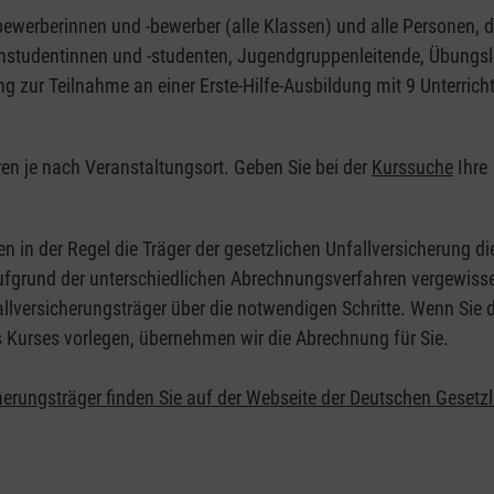
nbewerberinnen und -bewerber (alle Klassen) und alle Personen, d
zinstudentinnen und -studenten, Jugendgruppenleitende, Übungsl
ng zur Teilnahme an einer Erste-Hilfe-Ausbildung mit 9 Unterrich
eren je nach Veranstaltungsort. Geben Sie bei der
Kurssuche
Ihre
.
en in der Regel die Träger der gesetzlichen Unfallversicherung d
 Aufgrund der unterschiedlichen Abrechnungsverfahren vergewisse
allversicherungsträger über die notwendigen Schritte. Wenn Sie d
s Kurses vorlegen, übernehmen wir die Abrechnung für Sie.
herungsträger finden Sie auf der Webseite der Deutschen Gesetz