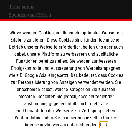
Transparenz
Spenden und Helfen
Spendenkonto
Wir verwenden Cookies, um Ihnen ein optimales Webseiten-
Empfänger: Malteser Hilfsdienst e.V.
Erlebnis zu bieten. Diese Cookies sind für den technischen
Betrieb unserer Webseite erforderlich, helfen uns aber auch
IBAN: DE10 3706 0120 1201 2000 12
dabei, unsere Plattform zu verbessern und zusätzliche
BIC: GENODED 1PA7
Funktionen bereitzustellen. Sie werden zur besseren
Erfolgskontrolle und Aussteuerung von Werbekampagnen,
wie z.B. Google Ads, eingesetzt. Das bedeutet, dass Cookies
zur Personalisierung von Anzeigen verwendet werden. Sie
entscheiden selbst, welche Kategorien Sie zulassen
möchten. Beachten Sie jedoch, dass bei fehlender
Zustimmung gegebenenfalls nicht mehr alle
Funktionalitäten der Webseite zur Verfügung stehen.
Weitere Infos finden Sie in unseren speziellen Cookie-
Newsletter abonnieren
Datenschutzhinweisen unter folgendem
Link
.