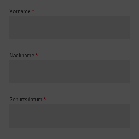
zuständigen Berufsgenossenschaft oder
Vorname
*
Unfallkasse.
Nachname
*
Geburtsdatum
*