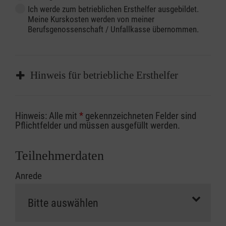
Ich werde zum betrieblichen Ersthelfer ausgebildet.
Meine Kurskosten werden von meiner
Berufsgenossenschaft / Unfallkasse übernommen.
Hinweis für betriebliche Ersthelfer
Sofern Sie ein Kostenübernahmeverfahren
Hinweis: Alle mit
*
gekennzeichneten Felder sind
Ihrer Berufsgenossenschaft / Unfallkasse
Pflichtfelder und müssen ausgefüllt werden.
nutzen, beachten Sie bitte, dass die
Abrechnungsunterlagen spätestens zu
Teilnehmerdaten
Kursbeginn vorliegen müssen. Andernfalls
Anrede
erfolgt eine Abrechnung der vollen Kursgebühr
als Selbstzahler.
Die notwendigen Formulare für die
Kostenübernahme erhalten Sie bei der für Sie