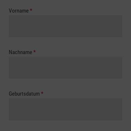
zuständigen Berufsgenossenschaft oder
Vorname
*
Unfallkasse.
Nachname
*
Geburtsdatum
*