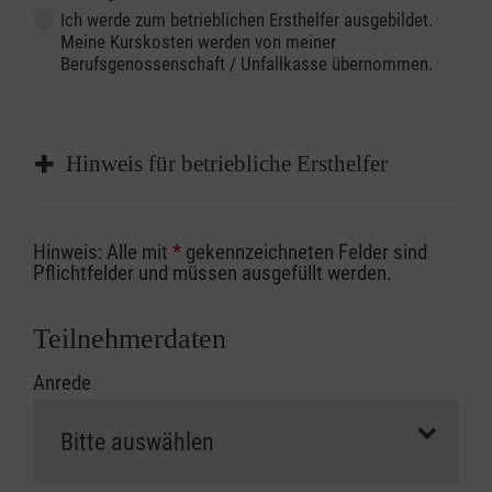
Ich werde zum betrieblichen Ersthelfer ausgebildet.
Meine Kurskosten werden von meiner
Berufsgenossenschaft / Unfallkasse übernommen.
Hinweis für betriebliche Ersthelfer
Sofern Sie ein Kostenübernahmeverfahren
Hinweis: Alle mit
*
gekennzeichneten Felder sind
Ihrer Berufsgenossenschaft / Unfallkasse
Pflichtfelder und müssen ausgefüllt werden.
nutzen, beachten Sie bitte, dass die
Abrechnungsunterlagen spätestens zu
Teilnehmerdaten
Kursbeginn vorliegen müssen. Andernfalls
Anrede
erfolgt eine Abrechnung der vollen Kursgebühr
als Selbstzahler.
Die notwendigen Formulare für die
Kostenübernahme erhalten Sie bei der für Sie