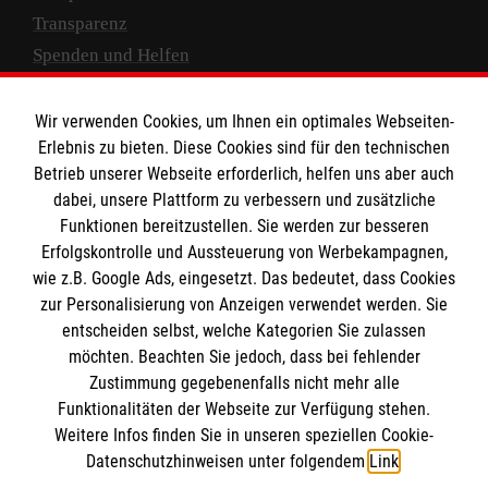
Transparenz
Spenden und Helfen
Spendenkonto
Wir verwenden Cookies, um Ihnen ein optimales Webseiten-
Empfänger: Malteser Hilfsdienst e.V.
Erlebnis zu bieten. Diese Cookies sind für den technischen
Betrieb unserer Webseite erforderlich, helfen uns aber auch
IBAN: DE10 3706 0120 1201 2000 12
dabei, unsere Plattform zu verbessern und zusätzliche
BIC: GENODED 1PA7
Funktionen bereitzustellen. Sie werden zur besseren
Erfolgskontrolle und Aussteuerung von Werbekampagnen,
wie z.B. Google Ads, eingesetzt. Das bedeutet, dass Cookies
zur Personalisierung von Anzeigen verwendet werden. Sie
entscheiden selbst, welche Kategorien Sie zulassen
möchten. Beachten Sie jedoch, dass bei fehlender
Zustimmung gegebenenfalls nicht mehr alle
Funktionalitäten der Webseite zur Verfügung stehen.
Weitere Infos finden Sie in unseren speziellen Cookie-
Newsletter abonnieren
Datenschutzhinweisen unter folgendem
Link
.