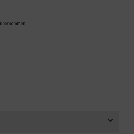
se übernommen.
ss die Abrechnungsunterlagen spätestens zu Kursbeginn
aft oder Unfallkasse.