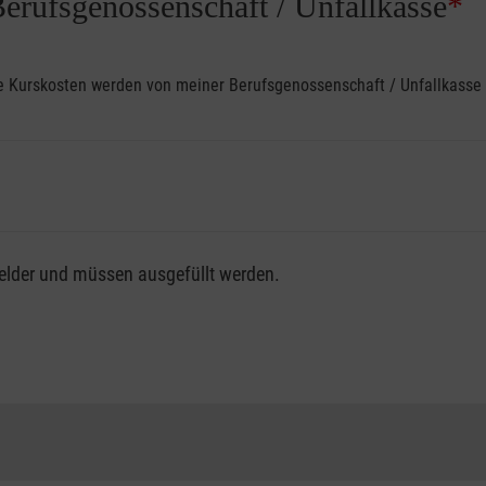
Berufsgenossenschaft / Unfallkasse
*
ine Kurskosten werden von meiner Berufsgenossenschaft / Unfallkas
fsgenossenschaft / Unfallkasse nutzen, beachten Sie bitte, da
felder und müssen ausgefüllt werden.
ng der vollen Kursgebühr als Selbstzahler.
me erhalten Sie bei der für Sie zuständigen Berufsgenossensch