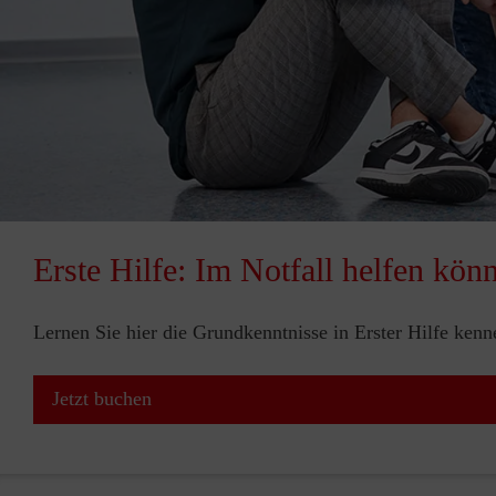
Erste Hilfe: Im Notfall helfen kön
Lernen Sie hier die Grundkenntnisse in Erster Hilfe ken
Jetzt buchen