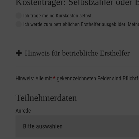
Kostenträger: Selbstzahler oder 
Ich trage meine Kurskosten selbst.
Ich werde zum betrieblichen Ersthelfer ausgebildet. Me
Hinweis für betriebliche Ersthelfer
Sofern Sie ein Kostenübernahmeverfahren Ihrer Beru
Hinweis: Alle mit
*
gekennzeichneten Felder sind Pflicht
vorliegen müssen. Andernfalls erfolgt eine Abrechnu
Die notwendigen Formulare für die Kostenübernah
Teilnehmerdaten
Anrede