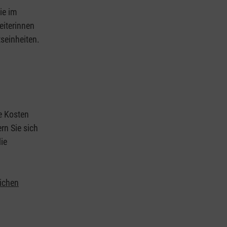
ie im
eiterinnen
tseinheiten.
ie Kosten
rn Sie sich
ie
lichen