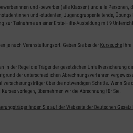
nbewerberinnen und -bewerber (alle Klassen) und alle Personen, d
zinstudentinnen und -studenten, Jugendgruppenleitende, Übungsl
ng zur Teilnahme an einer Erste-Hilfe-Ausbildung mit 9 Unterrich
eren je nach Veranstaltungsort. Geben Sie bei der
Kurssuche
Ihre
.
en in der Regel die Träger der gesetzlichen Unfallversicherung d
 Aufgrund der unterschiedlichen Abrechnungsverfahren vergewisse
allversicherungsträger über die notwendigen Schritte. Wenn Sie d
s Kurses vorlegen, übernehmen wir die Abrechnung für Sie.
herungsträger finden Sie auf der Webseite der Deutschen Gesetz