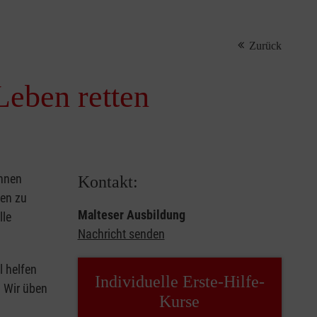
Zurück
Leben retten
önnen
Kontakt:
sen zu
Malteser Ausbildung
lle
Nachricht senden
l helfen
Individuelle Erste-Hilfe-
. Wir üben
Kurse