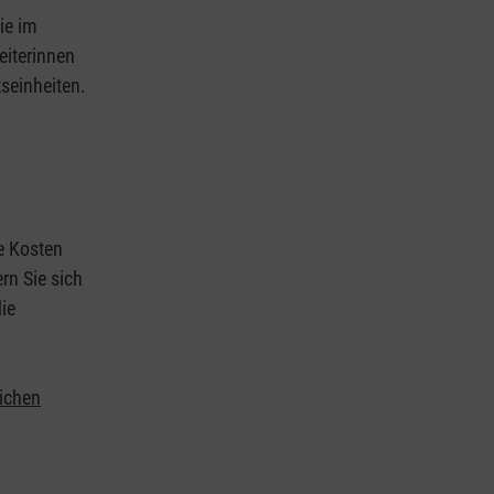
ie im
eiterinnen
tseinheiten.
ie Kosten
rn Sie sich
ie
lichen