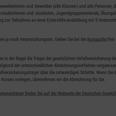
nbewerberinnen und -bewerber (alle Klassen) und alle Personen, d
zinstudentinnen und -studenten, Jugendgruppenleitende, Übungsl
ng zur Teilnahme an einer Erste-Hilfe-Ausbildung mit 9 Unterrich
eren je nach Veranstaltungsort. Geben Sie bei der
Kurssuche
Ihre
.
en in der Regel die Träger der gesetzlichen Unfallversicherung d
 Aufgrund der unterschiedlichen Abrechnungsverfahren vergewisse
allversicherungsträger über die notwendigen Schritte. Wenn Sie d
s Kurses vorlegen, übernehmen wir die Abrechnung für Sie.
herungsträger finden Sie auf der Webseite der Deutschen Gesetz