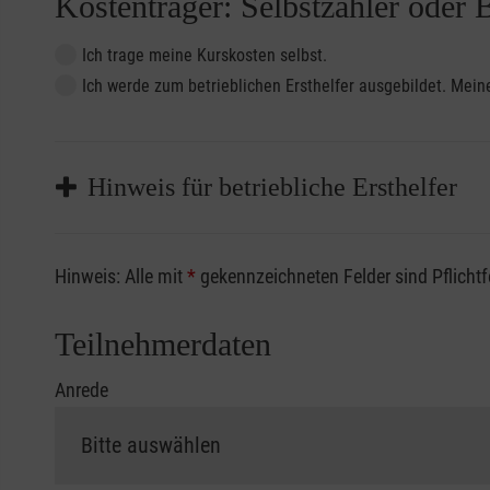
Kostenträger: Selbstzahler oder 
Ich trage meine Kurskosten selbst.
Ich werde zum betrieblichen Ersthelfer ausgebildet. Me
Hinweis für betriebliche Ersthelfer
Sofern Sie ein Kostenübernahmeverfahren Ihrer Beru
Hinweis: Alle mit
*
gekennzeichneten Felder sind Pflicht
vorliegen müssen. Andernfalls erfolgt eine Abrechnu
Die notwendigen Formulare für die Kostenübernah
Teilnehmerdaten
Anrede