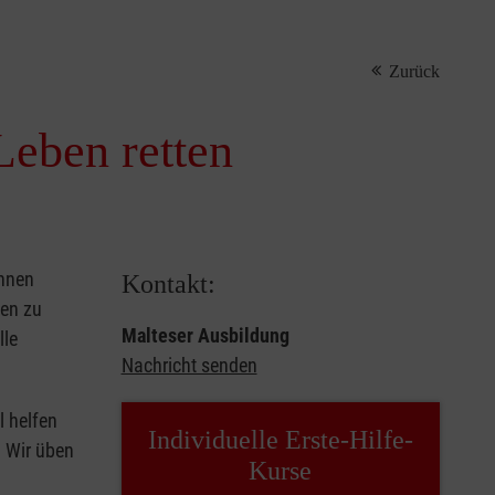
Zurück
Leben retten
önnen
Kontakt:
sen zu
Malteser Ausbildung
lle
Nachricht senden
l helfen
Individuelle Erste-Hilfe-
. Wir üben
Kurse