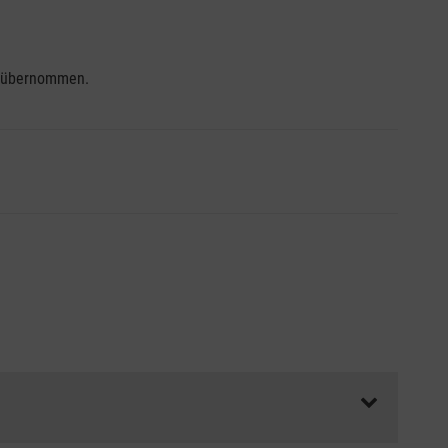
se übernommen.
ss die Abrechnungsunterlagen spätestens zu Kursbeginn
aft oder Unfallkasse.