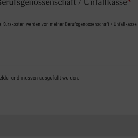
Berufsgenossenschaft / Unfallkasse
*
ine Kurskosten werden von meiner Berufsgenossenschaft / Unfallkas
fsgenossenschaft / Unfallkasse nutzen, beachten Sie bitte, da
felder und müssen ausgefüllt werden.
ng der vollen Kursgebühr als Selbstzahler.
me erhalten Sie bei der für Sie zuständigen Berufsgenossensch