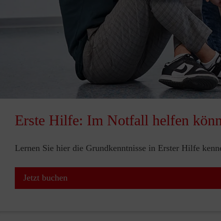
Erste Hilfe: Im Notfall helfen kön
Lernen Sie hier die Grundkenntnisse in Erster Hilfe ken
Jetzt buchen