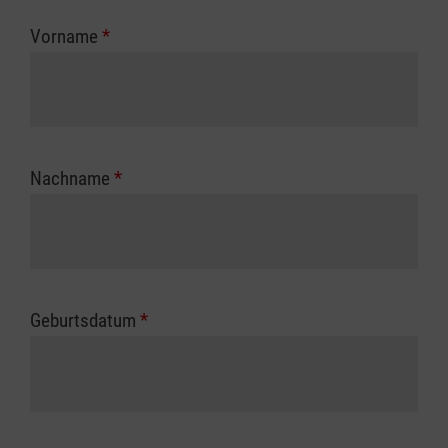
zuständigen Berufsgenossenschaft oder
Vorname
*
Unfallkasse.
Nachname
*
Geburtsdatum
*