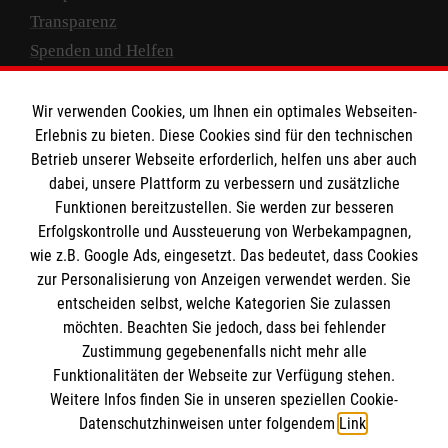
Transparenz
Spenden und Helfen
Spendenkonto
Wir verwenden Cookies, um Ihnen ein optimales Webseiten-
Empfänger: Malteser Hilfsdienst e.V.
Erlebnis zu bieten. Diese Cookies sind für den technischen
Betrieb unserer Webseite erforderlich, helfen uns aber auch
IBAN: DE10 3706 0120 1201 2000 12
dabei, unsere Plattform zu verbessern und zusätzliche
BIC: GENODED 1PA7
Funktionen bereitzustellen. Sie werden zur besseren
Erfolgskontrolle und Aussteuerung von Werbekampagnen,
wie z.B. Google Ads, eingesetzt. Das bedeutet, dass Cookies
zur Personalisierung von Anzeigen verwendet werden. Sie
entscheiden selbst, welche Kategorien Sie zulassen
möchten. Beachten Sie jedoch, dass bei fehlender
Zustimmung gegebenenfalls nicht mehr alle
Funktionalitäten der Webseite zur Verfügung stehen.
Weitere Infos finden Sie in unseren speziellen Cookie-
Newsletter abonnieren
Datenschutzhinweisen unter folgendem
Link
.