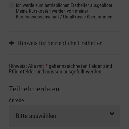
Ich werde zum betrieblichen Ersthelfer ausgebildet.
Meine Kurskosten werden von meiner
Berufsgenossenschaft / Unfallkasse übernommen.
Hinweis für betriebliche Ersthelfer
Sofern Sie ein Kostenübernahmeverfahren
Hinweis: Alle mit
*
gekennzeichneten Felder sind
Ihrer Berufsgenossenschaft / Unfallkasse
Pflichtfelder und müssen ausgefüllt werden.
nutzen, beachten Sie bitte, dass die
Abrechnungsunterlagen spätestens zu
Teilnehmerdaten
Kursbeginn vorliegen müssen. Andernfalls
Anrede
erfolgt eine Abrechnung der vollen Kursgebühr
als Selbstzahler.
Die notwendigen Formulare für die
Kostenübernahme erhalten Sie bei der für Sie